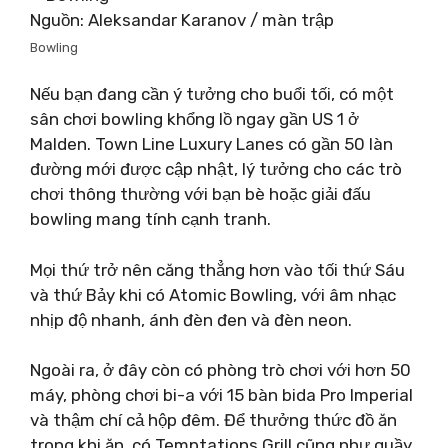
Nguồn: Aleksandar Karanov / màn trập
Bowling
Nếu bạn đang cần ý tưởng cho buổi tối, có một
sân chơi bowling khổng lồ ngay gần US 1 ở
Malden. Town Line Luxury Lanes có gần 50 làn
đường mới được cập nhật, lý tưởng cho các trò
chơi thông thường với bạn bè hoặc giải đấu
bowling mang tính cạnh tranh.
Mọi thứ trở nên căng thẳng hơn vào tối thứ Sáu
và thứ Bảy khi có Atomic Bowling, với âm nhạc
nhịp độ nhanh, ánh đèn đen và đèn neon.
Ngoài ra, ở đây còn có phòng trò chơi với hơn 50
máy, phòng chơi bi-a với 15 bàn bida Pro Imperial
và thậm chí cả hộp đêm. Để thưởng thức đồ ăn
trong khi ăn, có Temptations Grill cũng như quầy