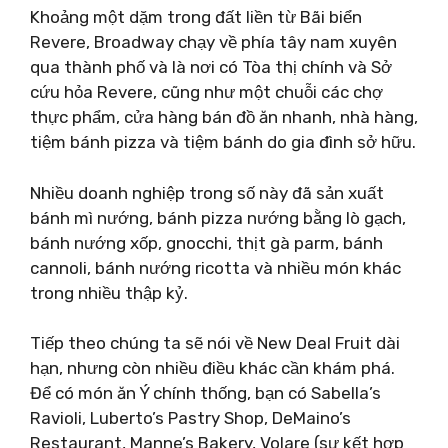
Khoảng một dặm trong đất liền từ Bãi biển
Revere, Broadway chạy về phía tây nam xuyên
qua thành phố và là nơi có Tòa thị chính và Sở
cứu hỏa Revere, cũng như một chuỗi các chợ
thực phẩm, cửa hàng bán đồ ăn nhanh, nhà hàng,
tiệm bánh pizza và tiệm bánh do gia đình sở hữu.
Nhiều doanh nghiệp trong số này đã sản xuất
bánh mì nướng, bánh pizza nướng bằng lò gạch,
bánh nướng xốp, gnocchi, thịt gà parm, bánh
cannoli, bánh nướng ricotta và nhiều món khác
trong nhiều thập kỷ.
Tiếp theo chúng ta sẽ nói về New Deal Fruit dài
hạn, nhưng còn nhiều điều khác cần khám phá.
Để có món ăn Ý chính thống, bạn có Sabella’s
Ravioli, Luberto’s Pastry Shop, DeMaino’s
Restaurant, Manne’s Bakery, Volare (sự kết hợp