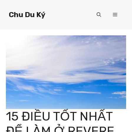
Chuyển
đến
Chu Du Ký
Menu
nội
dung
15 ĐIỀU TỐT NHẤT
ĐỂ LÀM Ở REVERE