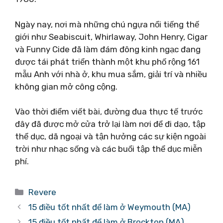
Ngày nay, nơi mà những chú ngựa nổi tiếng thế
giới như Seabiscuit, Whirlaway, John Henry, Cigar
và Funny Cide đã làm đám đông kinh ngạc đang
được tái phát triển thành một khu phố rộng 161
mẫu Anh với nhà ở, khu mua sắm, giải trí và nhiều
không gian mở công cộng.
Vào thời điểm viết bài, đường đua thực tế trước
đây đã được mở cửa trở lại làm nơi để đi dạo, tập
thể dục, dã ngoại và tận hưởng các sự kiện ngoài
trời như nhạc sống và các buổi tập thể dục miễn
phí.
Danh
Revere
mục
15 điều tốt nhất để làm ở Weymouth (MA)
15 điều tốt nhất để làm ở Brockton (MA)