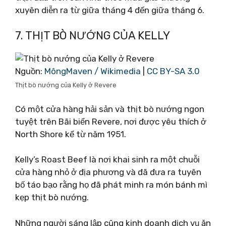
xuyên diễn ra từ giữa tháng 4 đến giữa tháng 6.
7. THỊT BÒ NƯỚNG CỦA KELLY
Nguồn:
MôngMaven / Wikimedia
|
CC BY-SA 3.0
Thịt bò nướng của Kelly ở Revere
Có một cửa hàng hải sản và thịt bò nướng ngon
tuyệt trên Bãi biển Revere, nơi được yêu thích ở
North Shore kể từ năm 1951.
Kelly’s Roast Beef là nơi khai sinh ra một chuỗi
cửa hàng nhỏ ở địa phương và đã đưa ra tuyên
bố táo bạo rằng họ đã phát minh ra món bánh mì
kẹp thịt bò nướng.
Những người sáng lập cũng kinh doanh dịch vụ ăn