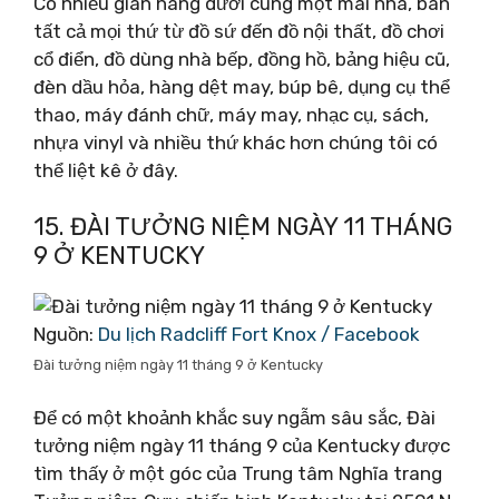
Có nhiều gian hàng dưới cùng một mái nhà, bán
tất cả mọi thứ từ đồ sứ đến đồ nội thất, đồ chơi
cổ điển, đồ dùng nhà bếp, đồng hồ, bảng hiệu cũ,
đèn dầu hỏa, hàng dệt may, búp bê, dụng cụ thể
thao, máy đánh chữ, máy may, nhạc cụ, sách,
nhựa vinyl và nhiều thứ khác hơn chúng tôi có
thể liệt kê ở đây.
15. ĐÀI TƯỞNG NIỆM NGÀY 11 THÁNG
9 Ở KENTUCKY
Nguồn:
Du lịch Radcliff Fort Knox / Facebook
Đài tưởng niệm ngày 11 tháng 9 ở Kentucky
Để có một khoảnh khắc suy ngẫm sâu sắc, Đài
tưởng niệm ngày 11 tháng 9 của Kentucky được
tìm thấy ở một góc của Trung tâm Nghĩa trang