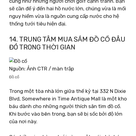
cũng như những người chơi golf cạnh tranh. Bạn
sẽ cần để ý đến hai hồ nước lớn, chúng vừa là mối
nguy hiểm vừa là nguồn cung cấp nước cho hệ
thống tưới tiêu hiện đại.
14. TRUNG TÂM MUA SẮM ĐỒ CỔ ĐÂU
ĐÓ TRONG THỜI GIAN
Nguồn: Ảnh CTR / màn trập
Đồ cổ
Trong một tòa nhà lớn giữa thế kỷ tại 332 N Dixie
Blvd, Somewhere in Time Antique Mall là một kho
báu dành cho những người thích săn tìm đồ cổ.
Khi bước vào bên trong, bạn sẽ bị sốc bởi độ lớn
của nơi này.