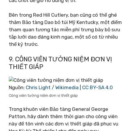
các chốt để giữ nó đúng vị trí.
Bên trong Red Hill Cutlery, bạn cũng có thể ghé
thăm Bảo tàng Dao bỏ túi Mỹ Kentucky, một điểm
tham quan tương tác miễn phí trưng bày bộ sưu
tập lưỡi dao đáng kinh ngạc, một số có từ nhiều
thế kỷ trước.
9. CÔNG VIÊN TƯỞNG NIỆM ĐƠN VỊ
THIẾT GIÁP
Nguồn:
Chris Light / Wikimedia
|
CC BY-SA 4.0
Công viên tưởng niệm đơn vị thiết giáp
Trong khuôn viên Bảo tàng General George
Patton, hãy dành thêm thời gian cho công viên
này để tôn vinh các đơn vị thiết giáp đã phục vụ