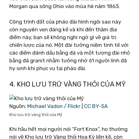
Morgan qua sông Ohio vào mùa hè năm 1863.
Công trình đất của pháo đài hình ngôi sao này
còn nguyên vẹn đáng kể và khi đến thăm địa
điểm này, bạn sẽ không nghi ngờ gì về giá trị
chiến lược của nó. Một đài tưởng niệm tinh tế với
các điểm đánh dấu bằng đá và một tượng đài nhỏ
bằng đá granit nhằm tưởng nhớ 61 người lính đã
hy sinh khi phục vụ tại pháo đài.
4. KHO LƯU TRỮ VÀNG THỎI CỦA MỸ
Nguồn:
Michael Vadon / Flickr
|
CC BY-SA
Kho lưu trữ vàng thỏi của Mỹ
Khi hầu hết mọi người nói “Fort Knox”, họ thường
nói về Kho lưu trữ Vàng thỏi Hoa Kỳ liền kề, còn