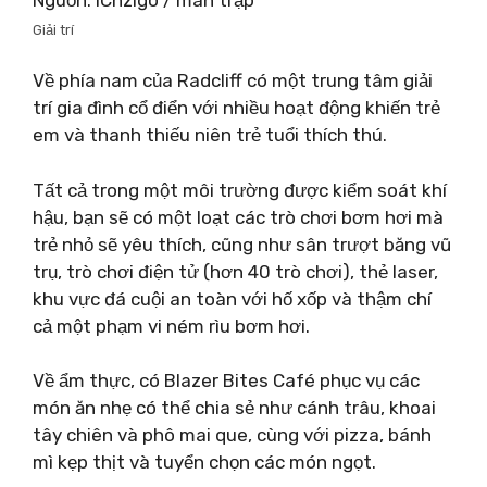
Giải trí
Về phía nam của Radcliff có một trung tâm giải
trí gia đình cổ điển với nhiều hoạt động khiến trẻ
em và thanh thiếu niên trẻ tuổi thích thú.
Tất cả trong một môi trường được kiểm soát khí
hậu, bạn sẽ có một loạt các trò chơi bơm hơi mà
trẻ nhỏ sẽ yêu thích, cũng như sân trượt băng vũ
trụ, trò chơi điện tử (hơn 40 trò chơi), thẻ laser,
khu vực đá cuội an toàn với hố xốp và thậm chí
cả một phạm vi ném rìu bơm hơi.
Về ẩm thực, có Blazer Bites Café phục vụ các
món ăn nhẹ có thể chia sẻ như cánh trâu, khoai
tây chiên và phô mai que, cùng với pizza, bánh
mì kẹp thịt và tuyển chọn các món ngọt.