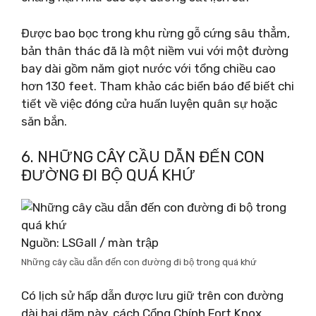
Được bao bọc trong khu rừng gỗ cứng sâu thẳm,
bản thân thác đã là một niềm vui với một đường
bay dài gồm năm giọt nước với tổng chiều cao
hơn 130 feet. Tham khảo các biển báo để biết chi
tiết về việc đóng cửa huấn luyện quân sự hoặc
săn bắn.
6. NHỮNG CÂY CẦU DẪN ĐẾN CON
ĐƯỜNG ĐI BỘ QUÁ KHỨ
Nguồn: LSGall / màn trập
Những cây cầu dẫn đến con đường đi bộ trong quá khứ
Có lịch sử hấp dẫn được lưu giữ trên con đường
dài hai dặm này, cách Cổng Chính Fort Knox