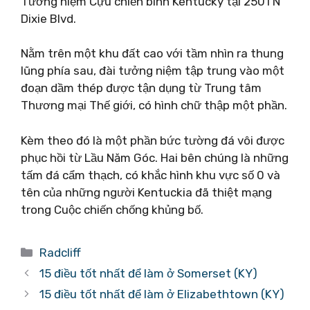
Tưởng niệm Cựu chiến binh Kentucky tại 2501 N
Dixie Blvd.
Nằm trên một khu đất cao với tầm nhìn ra thung
lũng phía sau, đài tưởng niệm tập trung vào một
đoạn dầm thép được tận dụng từ Trung tâm
Thương mại Thế giới, có hình chữ thập một phần.
Kèm theo đó là một phần bức tường đá vôi được
phục hồi từ Lầu Năm Góc. Hai bên chúng là những
tấm đá cẩm thạch, có khắc hình khu vực số 0 và
tên của những người Kentuckia đã thiệt mạng
trong Cuộc chiến chống khủng bố.
Danh
Radcliff
mục
15 điều tốt nhất để làm ở Somerset (KY)
15 điều tốt nhất để làm ở Elizabethtown (KY)