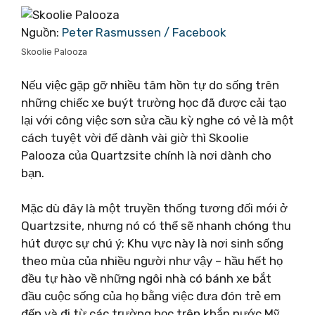
Nguồn:
Peter Rasmussen / Facebook
Skoolie Palooza
Nếu việc gặp gỡ nhiều tâm hồn tự do sống trên
những chiếc xe buýt trường học đã được cải tạo
lại với công việc sơn sửa cầu kỳ nghe có vẻ là một
cách tuyệt vời để dành vài giờ thì Skoolie
Palooza của Quartzsite chính là nơi dành cho
bạn.
Mặc dù đây là một truyền thống tương đối mới ở
Quartzsite, nhưng nó có thể sẽ nhanh chóng thu
hút được sự chú ý; Khu vực này là nơi sinh sống
theo mùa của nhiều người như vậy – hầu hết họ
đều tự hào về những ngôi nhà có bánh xe bắt
đầu cuộc sống của họ bằng việc đưa đón trẻ em
đến và đi từ các trường học trên khắp nước Mỹ.