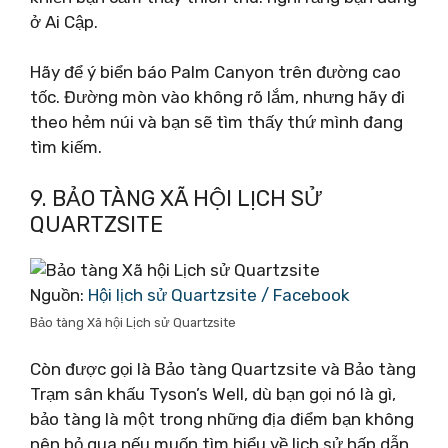
ở Ai Cập.
Hãy để ý biển báo Palm Canyon trên đường cao
tốc. Đường mòn vào không rõ lắm, nhưng hãy đi
theo hẻm núi và bạn sẽ tìm thấy thứ mình đang
tìm kiếm.
9. BẢO TÀNG XÃ HỘI LỊCH SỬ
QUARTZSITE
Nguồn:
Hội lịch sử Quartzsite / Facebook
Bảo tàng Xã hội Lịch sử Quartzsite
Còn được gọi là Bảo tàng Quartzsite và Bảo tàng
Trạm sân khấu Tyson’s Well, dù bạn gọi nó là gì,
bảo tàng là một trong những địa điểm bạn không
nên bỏ qua nếu muốn tìm hiểu về lịch sử hấp dẫn