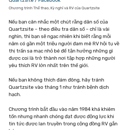
Quartzsite / Facebook
Chương trình Thể thao, Kỳ nghỉ và RV của Quartzsite
Nếu bạn cân nhắc một chút rằng dân số của
Quartzsite – theo điều tra dân số – chỉ là vài
nghìn, thì bạn sẽ ngạc nhiên khi biết rằng mỗi
năm có gần một triệu người đam mê RV hội tụ về
thị trấn sa mạc nhỏ bé để tận hưởng những gì
được coi là trở thành nơi tập hợp những người
yêu thích RV lớn nhất trên thế giới.
Nếu bạn không thích đám đông, hãy tránh
Quartzsite vào tháng 1 như tránh bệnh dịch
hạch.
Chương trình bắt đầu vào năm 1984 khá khiêm
tốn nhưng nhanh chóng đạt được động lực khi
tin tức được lan truyền trong cộng đồng RV gắn