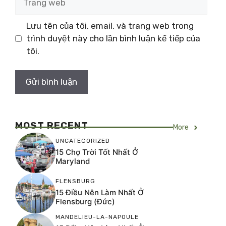
web
Lưu tên của tôi, email, và trang web trong
trình duyệt này cho lần bình luận kế tiếp của
tôi.
MOST RECENT
More
UNCATEGORIZED
15 Chợ Trời Tốt Nhất Ở
Maryland
FLENSBURG
15 Điều Nên Làm Nhất Ở
Flensburg (Đức)
MANDELIEU-LA-NAPOULE