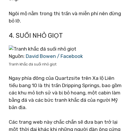
Ngôi mộ nằm trong thị trấn và miễn phí nên đừng
bỏ lỡ.
4. SUỐI NHỎ GIỌT
Nguồn:
David Bowen / Facebook
Tranh khắc đá suối nhỏ giọt
Ngay phía đông của Quartzsite trên Xa lộ Liên
tiểu bang 10 là thị trấn Dripping Springs, bao gồm
các khu mỏ lịch sử và bị bỏ hoang, một cabin làm
bằng đá và các bức tranh khắc đá của người Mỹ
bản địa.
Các trang web này chắc chắn sẽ đưa bạn trở lại
một thời đại khác khi những người đàn ông cứng