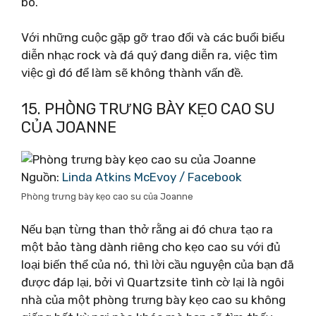
bó.
Với những cuộc gặp gỡ trao đổi và các buổi biểu
diễn nhạc rock và đá quý đang diễn ra, việc tìm
việc gì đó để làm sẽ không thành vấn đề.
15. PHÒNG TRƯNG BÀY KẸO CAO SU
CỦA JOANNE
Nguồn:
Linda Atkins McEvoy / Facebook
Phòng trưng bày kẹo cao su của Joanne
Nếu bạn từng than thở rằng ai đó chưa tạo ra
một bảo tàng dành riêng cho kẹo cao su với đủ
loại biến thể của nó, thì lời cầu nguyện của bạn đã
được đáp lại, bởi vì Quartzsite tình cờ lại là ngôi
nhà của một phòng trưng bày kẹo cao su không