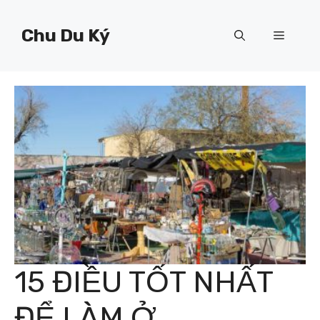
Chuyển
đến
Chu Du Ký
Menu
nội
dung
15 ĐIỀU TỐT NHẤT
ĐỂ LÀM Ở