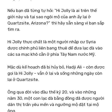
Nếu bạn đã từng tự hỏi: “Hi Jolly là ai trên thế
giới này và tại sao ngôi mộ của anh ấy lại ở
Quartzsite, Arizona?” thì hãy sẵn sàng vì bạn sắp
tìm ra.
Hi Jolly thực chất là một người nhập cư Syria
được chính phủ liên bang thuê để đưa lạc đà vào
các sa mạc khô cằn ở phía Tây Nam nước Mỹ.
Mặc dù kế hoạch đã bị hủy bỏ, Hadji Ali – còn được
gọi là Hi Jolly – vẫn ở lại và sống những ngày còn
lại ở Quartzsite.
Ông qua đời vào đầu thế kỷ 20, và vào những
năm 30, một con lạc đà bằng đồng đã được người
dân thị trấn yêu mến và ngưỡng mộ đặt tại mộ
ông.