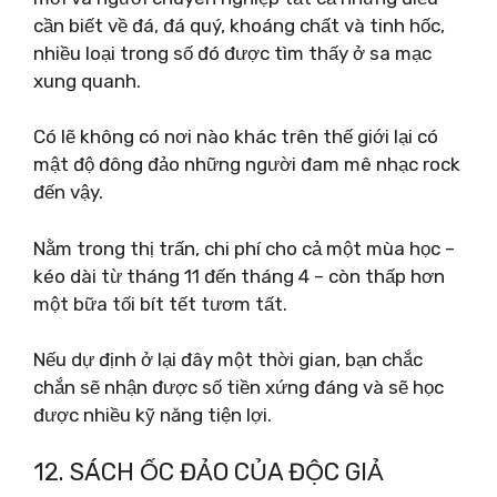
cần biết về đá, đá quý, khoáng chất và tinh hốc,
nhiều loại trong số đó được tìm thấy ở sa mạc
xung quanh.
Có lẽ không có nơi nào khác trên thế giới lại có
mật độ đông đảo những người đam mê nhạc rock
đến vậy.
Nằm trong thị trấn, chi phí cho cả một mùa học –
kéo dài từ tháng 11 đến tháng 4 – còn thấp hơn
một bữa tối bít tết tươm tất.
Nếu dự định ở lại đây một thời gian, bạn chắc
chắn sẽ nhận được số tiền xứng đáng và sẽ học
được nhiều kỹ năng tiện lợi.
12. SÁCH ỐC ĐẢO CỦA ĐỘC GIẢ