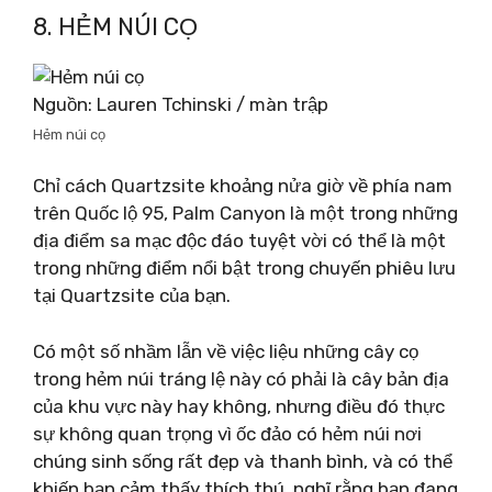
8. HẺM NÚI CỌ
Nguồn: Lauren Tchinski / màn trập
Hẻm núi cọ
Chỉ cách Quartzsite khoảng nửa giờ về phía nam
trên Quốc lộ 95, Palm Canyon là một trong những
địa điểm sa mạc độc đáo tuyệt vời có thể là một
trong những điểm nổi bật trong chuyến phiêu lưu
tại Quartzsite của bạn.
Có một số nhầm lẫn về việc liệu những cây cọ
trong hẻm núi tráng lệ này có phải là cây bản địa
của khu vực này hay không, nhưng điều đó thực
sự không quan trọng vì ốc đảo có hẻm núi nơi
chúng sinh sống rất đẹp và thanh bình, và có thể
khiến bạn cảm thấy thích thú. nghĩ rằng bạn đang