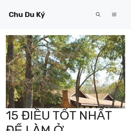
Chuyển
đến
Chu Du Ký
Menu
nội
dung
15 ĐIỀU TỐT NHẤT
ĐỂ LÀM Ở