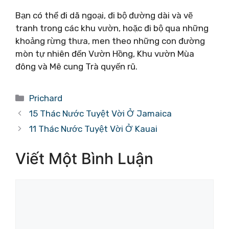
Bạn có thể đi dã ngoại, đi bộ đường dài và vẽ
tranh trong các khu vườn, hoặc đi bộ qua những
khoảng rừng thưa, men theo những con đường
mòn tự nhiên đến Vườn Hồng, Khu vườn Mùa
đông và Mê cung Trà quyến rũ.
Danh
Prichard
mục
15 Thác Nước Tuyệt Vời Ở Jamaica
11 Thác Nước Tuyệt Vời Ở Kauai
Viết Một Bình Luận
Bình
luận