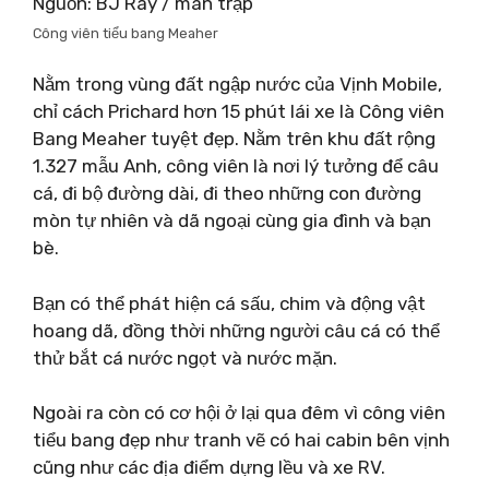
Nguồn: BJ Ray / màn trập
Công viên tiểu bang Meaher
Nằm trong vùng đất ngập nước của Vịnh Mobile,
chỉ cách Prichard hơn 15 phút lái xe là Công viên
Bang Meaher tuyệt đẹp. Nằm trên khu đất rộng
1.327 mẫu Anh, công viên là nơi lý tưởng để câu
cá, đi bộ đường dài, đi theo những con đường
mòn tự nhiên và dã ngoại cùng gia đình và bạn
bè.
Bạn có thể phát hiện cá sấu, chim và động vật
hoang dã, đồng thời những người câu cá có thể
thử bắt cá nước ngọt và nước mặn.
Ngoài ra còn có cơ hội ở lại qua đêm vì công viên
tiểu bang đẹp như tranh vẽ có hai cabin bên vịnh
cũng như các địa điểm dựng lều và xe RV.