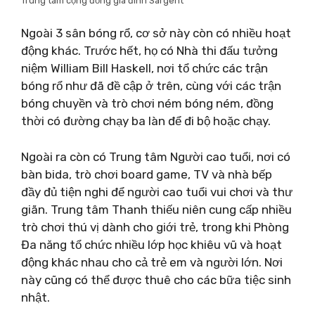
Trung tâm cộng đồng gia đình Sargent
Ngoài 3 sân bóng rổ, cơ sở này còn có nhiều hoạt
động khác. Trước hết, họ có Nhà thi đấu tưởng
niệm William Bill Haskell, nơi tổ chức các trận
bóng rổ như đã đề cập ở trên, cùng với các trận
bóng chuyền và trò chơi ném bóng ném, đồng
thời có đường chạy ba làn để đi bộ hoặc chạy.
Ngoài ra còn có Trung tâm Người cao tuổi, nơi có
bàn bida, trò chơi board game, TV và nhà bếp
đầy đủ tiện nghi để người cao tuổi vui chơi và thư
giãn. Trung tâm Thanh thiếu niên cung cấp nhiều
trò chơi thú vị dành cho giới trẻ, trong khi Phòng
Đa năng tổ chức nhiều lớp học khiêu vũ và hoạt
động khác nhau cho cả trẻ em và người lớn. Nơi
này cũng có thể được thuê cho các bữa tiệc sinh
nhật.