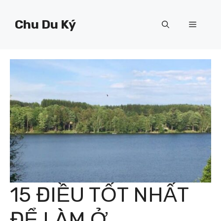
Chuyển
đến
Chu Du Ký
Menu
nội
dung
15 ĐIỀU TỐT NHẤT
ĐỂ LÀM Ở