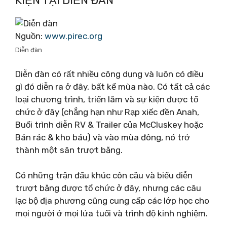
KIỆN TẠI DIỄN ĐÀN
Nguồn:
www.pirec.org
Diễn đàn
Diễn đàn có rất nhiều công dụng và luôn có điều
gì đó diễn ra ở đây, bất kể mùa nào. Có tất cả các
loại chương trình, triển lãm và sự kiện được tổ
chức ở đây (chẳng hạn như Rạp xiếc đền Anah,
Buổi trình diễn RV & Trailer của McCluskey hoặc
Bán rác & kho báu) và vào mùa đông, nó trở
thành một sân trượt băng.
Có những trận đấu khúc côn cầu và biểu diễn
trượt băng được tổ chức ở đây, nhưng các câu
lạc bộ địa phương cũng cung cấp các lớp học cho
mọi người ở mọi lứa tuổi và trình độ kinh nghiệm.