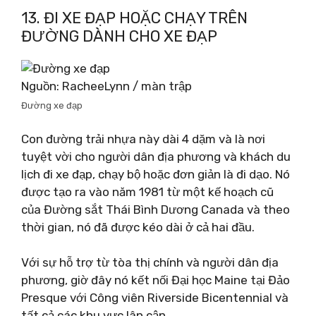
13. ĐI XE ĐẠP HOẶC CHẠY TRÊN
ĐƯỜNG DÀNH CHO XE ĐẠP
Nguồn: RacheeLynn / màn trập
Đường xe đạp
Con đường trải nhựa này dài 4 dặm và là nơi
tuyệt vời cho người dân địa phương và khách du
lịch đi xe đạp, chạy bộ hoặc đơn giản là đi dạo. Nó
được tạo ra vào năm 1981 từ một kế hoạch cũ
của Đường sắt Thái Bình Dương Canada và theo
thời gian, nó đã được kéo dài ở cả hai đầu.
Với sự hỗ trợ từ tòa thị chính và người dân địa
phương, giờ đây nó kết nối Đại học Maine tại Đảo
Presque với Công viên Riverside Bicentennial và
tất cả các khu vực lân cận.