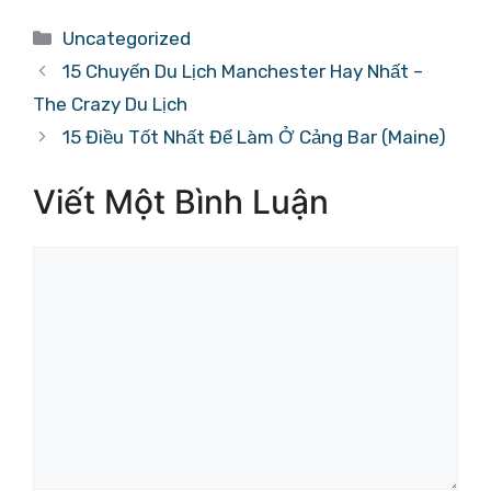
Danh
Uncategorized
mục
15 Chuyến Du Lịch Manchester Hay Nhất –
The Crazy Du Lịch
15 Điều Tốt Nhất Để Làm Ở Cảng Bar (Maine)
Viết Một Bình Luận
Bình
luận