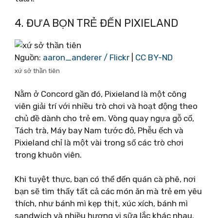
4. ĐƯA BỌN TRẺ ĐẾN PIXIELAND
Nguồn:
aaron_anderer / Flickr
|
CC BY-ND
xứ sở thần tiên
Nằm ở Concord gần đó, Pixieland là một công
viên giải trí với nhiều trò chơi và hoạt động theo
chủ đề dành cho trẻ em. Vòng quay ngựa gỗ cổ,
Tách trà, Máy bay Nam tước đỏ, Phễu ếch và
Pixieland chỉ là một vài trong số các trò chơi
trong khuôn viên.
Khi tuyệt thực, bạn có thể đến quán cà phê, nơi
bạn sẽ tìm thấy tất cả các món ăn mà trẻ em yêu
thích, như bánh mì kẹp thịt, xúc xích, bánh mì
sandwich và nhiều hương vị sữa lắc khác nhau.