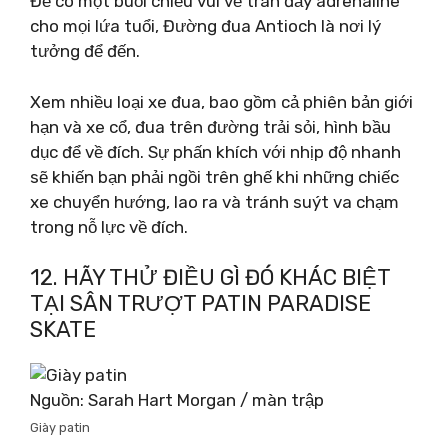
Để có một buổi chiều vui vẻ tràn đầy adrenaline
cho mọi lứa tuổi, Đường đua Antioch là nơi lý
tưởng để đến.
Xem nhiều loại xe đua, bao gồm cả phiên bản giới
hạn và xe cổ, đua trên đường trải sỏi, hình bầu
dục để về đích. Sự phấn khích với nhịp độ nhanh
sẽ khiến bạn phải ngồi trên ghế khi những chiếc
xe chuyển hướng, lao ra và tránh suýt va chạm
trong nỗ lực về đích.
12. HÃY THỬ ĐIỀU GÌ ĐÓ KHÁC BIỆT
TẠI SÂN TRƯỢT PATIN PARADISE
SKATE
Nguồn: Sarah Hart Morgan / màn trập
Giày patin