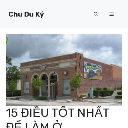
Chuyển
đến
Chu Du Ký
Menu
nội
dung
15 ĐIỀU TỐT NHẤT
ĐỂ LÀM Ở