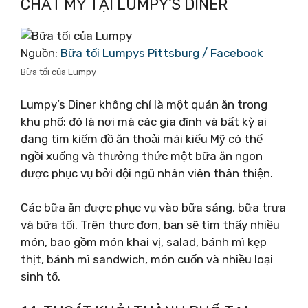
CHẤT MỸ TẠI LUMPY’S DINER
Nguồn:
Bữa tối Lumpys Pittsburg / Facebook
Bữa tối của Lumpy
Lumpy’s Diner không chỉ là một quán ăn trong
khu phố: đó là nơi mà các gia đình và bất kỳ ai
đang tìm kiếm đồ ăn thoải mái kiểu Mỹ có thể
ngồi xuống và thưởng thức một bữa ăn ngon
được phục vụ bởi đội ngũ nhân viên thân thiện.
Các bữa ăn được phục vụ vào bữa sáng, bữa trưa
và bữa tối. Trên thực đơn, bạn sẽ tìm thấy nhiều
món, bao gồm món khai vị, salad, bánh mì kẹp
thịt, bánh mì sandwich, món cuốn và nhiều loại
sinh tố.