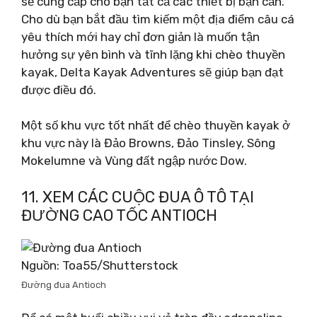
sẽ cung cấp cho bạn tất cả các thiết bị bạn cần.
Cho dù bạn bắt đầu tìm kiếm một địa điểm câu cá
yêu thích mới hay chỉ đơn giản là muốn tận
hưởng sự yên bình và tĩnh lặng khi chèo thuyền
kayak, Delta Kayak Adventures sẽ giúp bạn đạt
được điều đó.
Một số khu vực tốt nhất để chèo thuyền kayak ở
khu vực này là Đảo Browns, Đảo Tinsley, Sông
Mokelumne và Vùng đất ngập nước Dow.
11. XEM CÁC CUỘC ĐUA Ô TÔ TẠI
ĐƯỜNG CAO TỐC ANTIOCH
Nguồn: Toa55/Shutterstock
Đường đua Antioch