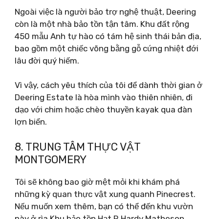
Ngoài việc là người bảo trợ nghệ thuật, Deering
còn là một nhà bảo tồn tận tâm. Khu đất rộng
450 mẫu Anh tự hào có tám hệ sinh thái bản địa,
bao gồm một chiếc võng bằng gỗ cứng nhiệt đới
lâu đời quý hiếm.
Vì vậy, cách yêu thích của tôi để dành thời gian ở
Deering Estate là hòa mình vào thiên nhiên, đi
dạo với chim hoặc chèo thuyền kayak qua đàn
lợn biển.
8. TRUNG TÂM THỰC VẬT
MONTGOMERY
Tôi sẽ không bao giờ mệt mỏi khi khám phá
những kỳ quan thực vật xung quanh Pinecrest.
Nếu muốn xem thêm, bạn có thể đến khu vườn
này ở rìa Khu bảo tồn Hạt R Hardy Matheson.