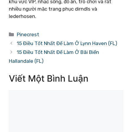
khu vực VIP, nhạc sống, đồ ăn, trò chơi và rất
nhiều người mặc trang phục dirndls và
lederhosen.
Danh
Pinecrest
mục
15 Điều Tốt Nhất Để Làm Ở Lynn Haven (FL)
15 Điều Tốt Nhất Để Làm Ở Bãi Biển
Hallandale (FL)
Viết Một Bình Luận
Bình
luận