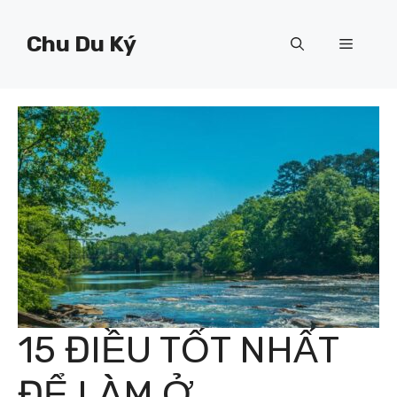
Chuyển
đến
Chu Du Ký
Menu
nội
dung
15 ĐIỀU TỐT NHẤT
ĐỂ LÀM Ở