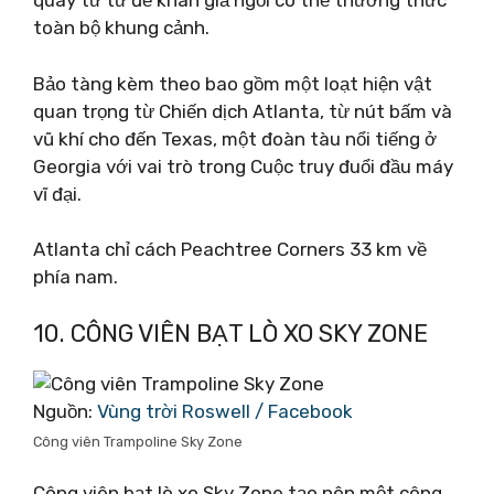
quay từ từ để khán giả ngồi có thể thưởng thức
toàn bộ khung cảnh.
Bảo tàng kèm theo bao gồm một loạt hiện vật
quan trọng từ Chiến dịch Atlanta, từ nút bấm và
vũ khí cho đến Texas, một đoàn tàu nổi tiếng ở
Georgia với vai trò trong Cuộc truy đuổi đầu máy
vĩ đại.
Atlanta chỉ cách Peachtree Corners 33 km về
phía nam.
10. CÔNG VIÊN BẠT LÒ XO SKY ZONE
Nguồn:
Vùng trời Roswell / Facebook
Công viên Trampoline Sky Zone
Công viên bạt lò xo Sky Zone tạo nên một công