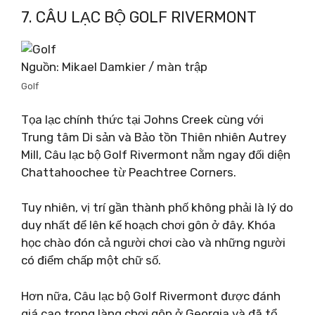
7. CÂU LẠC BỘ GOLF RIVERMONT
Nguồn: Mikael Damkier / màn trập
Golf
Tọa lạc chính thức tại Johns Creek cùng với
Trung tâm Di sản và Bảo tồn Thiên nhiên Autrey
Mill, Câu lạc bộ Golf Rivermont nằm ngay đối diện
Chattahoochee từ Peachtree Corners.
Tuy nhiên, vị trí gần thành phố không phải là lý do
duy nhất để lên kế hoạch chơi gôn ở đây. Khóa
học chào đón cả người chơi cào và những người
có điểm chấp một chữ số.
Hơn nữa, Câu lạc bộ Golf Rivermont được đánh
giá cao trong làng chơi gôn ở Georgia và đã tổ