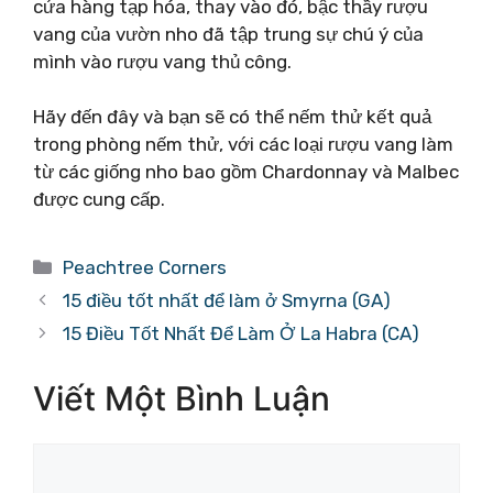
cửa hàng tạp hóa, thay vào đó, bậc thầy rượu
vang của vườn nho đã tập trung sự chú ý của
mình vào rượu vang thủ công.
Hãy đến đây và bạn sẽ có thể nếm thử kết quả
trong phòng nếm thử, với các loại rượu vang làm
từ các giống nho bao gồm Chardonnay và Malbec
được cung cấp.
Danh
Peachtree Corners
mục
15 điều tốt nhất để làm ở Smyrna (GA)
15 Điều Tốt Nhất Để Làm Ở La Habra (CA)
Viết Một Bình Luận
Bình
luận