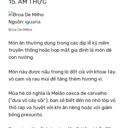
15. ẨM THỰC
Nguồn:
iguaria
Broa De Milho
Món ăn thường dùng trong các dịp lễ kỷ niệm
truyền thống hoặc họp mặt gia đình là món dê
con nướng.
Món này được nấu trong lò đốt củi với khoai tây,
vỏ cam và rau mùi để tăng thêm hương vị.
Mùa hè có nghĩa là Melão casca de carvalho
(“dưa vỏ cây sồi”), bạn sẽ biết đến nó nhờ lớp vỏ
thô ráp và tuyệt vời khi ăn riêng hoặc với giăm
bông presunto.