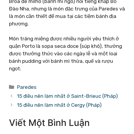
Broa de milho (bánh mì ngô) nổi tiếng khắp Bồ
Đào Nha, nhưng là món đặc trưng của Paredes và
là món cần thiết để mua tại các tiệm bánh địa
phương.
Món tráng miệng được nhiều người yêu thích ở
quận Porto là sopa seca doce (súp khô), thường
được thưởng thức vào các ngày lễ và một loại
bánh pudding với bánh mì thừa, quế và rượu
ngọt.
Danh
Paredes
mục
15 điều nên làm nhất ở Saint-Brieuc (Pháp)
15 điều nên làm nhất ở Cergy (Pháp)
Viết Một Bình Luận