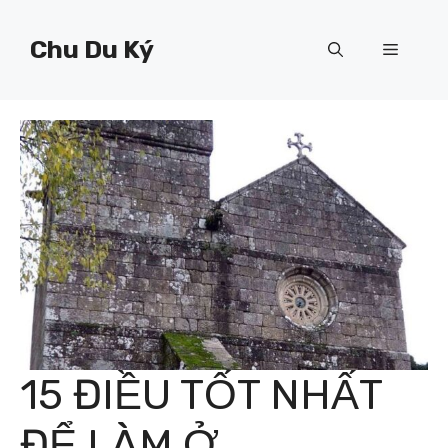
Chuyển
đến
Chu Du Ký
Menu
nội
dung
15 ĐIỀU TỐT NHẤT
ĐỂ LÀM Ở