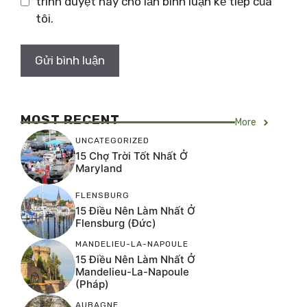
trình duyệt này cho lần bình luận kế tiếp của
tôi.
MOST RECENT
More
UNCATEGORIZED
15 Chợ Trời Tốt Nhất Ở
Maryland
FLENSBURG
15 Điều Nên Làm Nhất Ở
Flensburg (Đức)
MANDELIEU-LA-NAPOULE
15 Điều Nên Làm Nhất Ở
Mandelieu-La-Napoule
(Pháp)
AUBAGNE