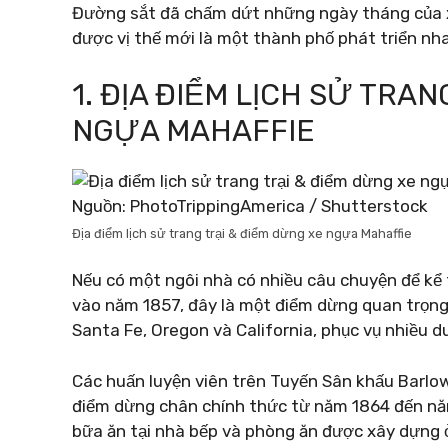
Đường sắt đã chấm dứt những ngày tháng của 
được vị thế mới là một thành phố phát triển nh
1. ĐỊA ĐIỂM LỊCH SỬ TRA
NGỰA MAHAFFIE
Nguồn: PhotoTrippingAmerica / Shutterstock
Địa điểm lịch sử trang trại & điểm dừng xe ngựa Mahaffie
Nếu có một ngôi nhà có nhiều câu chuyện để kể 
vào năm 1857, đây là một điểm dừng quan trọ
Santa Fe, Oregon và California, phục vụ nhiều d
Các huấn luyện viên trên Tuyến Sân khấu Barlow
điểm dừng chân chính thức từ năm 1864 đến nă
bữa ăn tại nhà bếp và phòng ăn được xây dựng ở