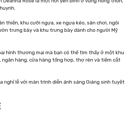
em Deanna Rose là một nơi yên bình ở vùng nông thôn,
 huynh.
 thiện, khu cưỡi ngựa, xe ngựa kéo, sân chơi, ngôi
ườn trưng bày và khu trưng bày dành cho người Mỹ
loại hình thương mại mà bạn có thể tìm thấy ở một khu
 ngân hàng, cửa hàng tổng hợp, thợ rèn và tiệm cắt
 nghỉ lễ với màn trình diễn ánh sáng Giáng sinh tuyệt
E