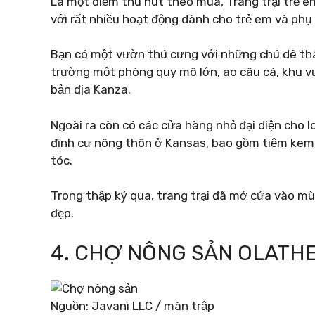
Là một điểm thu hút theo mùa, Trang trại trẻ 
với rất nhiều hoạt động dành cho trẻ em và phụ
Bạn có một vườn thú cưng với những chú dê thân
trường một phòng quy mô lớn, ao câu cá, khu v
bản địa Kanza.
Ngoài ra còn có các cửa hàng nhỏ đại diện cho 
định cư nông thôn ở Kansas, bao gồm tiệm kem,
tóc.
Trong thập kỷ qua, trang trại đã mở cửa vào mùa
đẹp.
4. CHỢ NÔNG SẢN OLATH
Nguồn: Javani LLC / màn trập