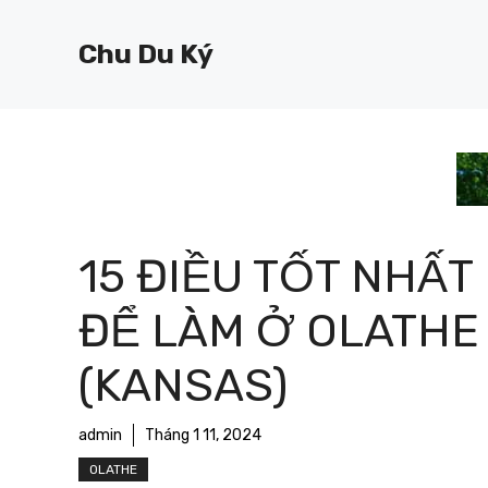
Chuyển
đến
Chu Du Ký
nội
dung
15 ĐIỀU TỐT NHẤT
ĐỂ LÀM Ở OLATHE
(KANSAS)
admin
Tháng 1 11, 2024
OLATHE