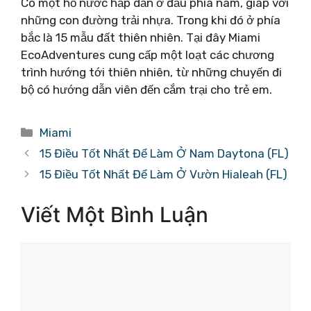
Có một hồ nước hấp dẫn ở đầu phía nam, giáp với
những con đường trải nhựa. Trong khi đó ở phía
bắc là 15 mẫu đất thiên nhiên. Tại đây Miami
EcoAdventures cung cấp một loạt các chương
trình hướng tới thiên nhiên, từ những chuyến đi
bộ có hướng dẫn viên đến cắm trại cho trẻ em.
Danh
Miami
mục
15 Điều Tốt Nhất Để Làm Ở Nam Daytona (FL)
15 Điều Tốt Nhất Để Làm Ở Vườn Hialeah (FL)
Viết Một Bình Luận
Bình
luận