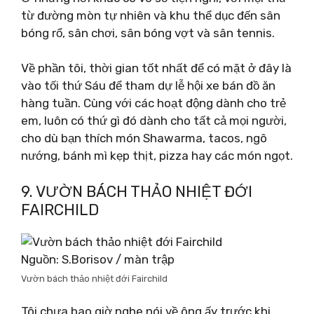
từ đường mòn tự nhiên và khu thể dục đến sân
bóng rổ, sân chơi, sân bóng vợt và sân tennis.
Về phần tôi, thời gian tốt nhất để có mặt ở đây là
vào tối thứ Sáu để tham dự lễ hội xe bán đồ ăn
hàng tuần. Cùng với các hoạt động dành cho trẻ
em, luôn có thứ gì đó dành cho tất cả mọi người,
cho dù bạn thích món Shawarma, tacos, ngô
nướng, bánh mì kẹp thịt, pizza hay các món ngọt.
9. VƯỜN BÁCH THẢO NHIỆT ĐỚI
FAIRCHILD
Nguồn: S.Borisov / màn trập
Vườn bách thảo nhiệt đới Fairchild
Tôi chưa bao giờ nghe nói về ông ấy trước khi