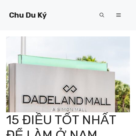
Chuyển
đến
Chu Du Ký
Menu
nội
dung
15 ĐIỀU TỐT NHẤT
ĐỂ LÀM Ở NAM