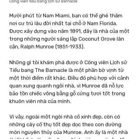
Công viên tiểu bang lịch sử Barnacle
Mười phút từ Nam Miami, bạn có thể ghé thăm
nơi cư trú lâu đời nhất tại chỗ ở Nam Florida.
Được xây dựng vào năm 1891, đây là nhà của một
trong những người sáng lập Coconut Grove lân
cận, Ralph Munroe (1851-1933).
Những gì tôi khám phá được ở Công viên Lịch sử
Tiểu bang The Barnacle là một phần bờ vịnh từ
một thời điểm rất khác. Điều đó phù hợp với cảnh
quan xung quanh ngôi nhà, vì Munroe đã nỗ lực
bảo tồn chiếc võng bằng gỗ cứng tươi tốt trong
khuôn viên nhà của mình.
Vì vậy, ngoài một ngôi nhà cổ xinh đẹp, còn có
những cây cổ thụ tốt đẹp dọc theo con đường
mòn nguyên thủy của Munroe. Anh ấy là một nhà