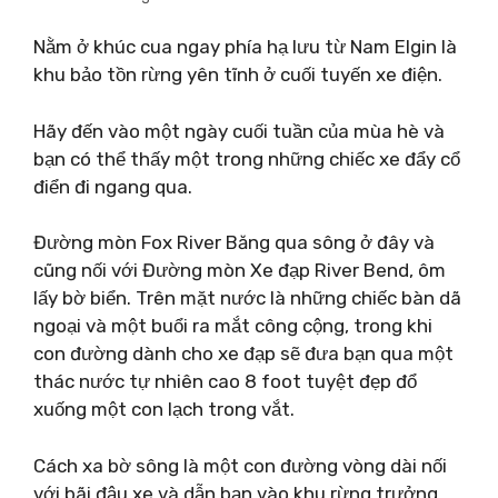
Nằm ở khúc cua ngay phía hạ lưu từ Nam Elgin là
khu bảo tồn rừng yên tĩnh ở cuối tuyến xe điện.
Hãy đến vào một ngày cuối tuần của mùa hè và
bạn có thể thấy một trong những chiếc xe đẩy cổ
điển đi ngang qua.
Đường mòn Fox River Băng qua sông ở đây và
cũng nối với Đường mòn Xe đạp River Bend, ôm
lấy bờ biển. Trên mặt nước là những chiếc bàn dã
ngoại và một buổi ra mắt công cộng, trong khi
con đường dành cho xe đạp sẽ đưa bạn qua một
thác nước tự nhiên cao 8 foot tuyệt đẹp đổ
xuống một con lạch trong vắt.
Cách xa bờ sông là một con đường vòng dài nối
với bãi đậu xe và dẫn bạn vào khu rừng trưởng