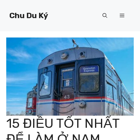
Chuyển
đến
Chu Du Ký
Menu
nội
dung
15 ĐIỀU TỐT NHẤT
ĐỂ LÀM Ở NAM