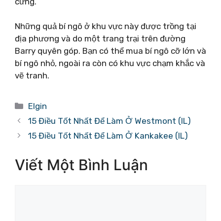
cưng.
Những quả bí ngô ở khu vực này được trồng tại
địa phương và do một trang trại trên đường
Barry quyên góp. Bạn có thể mua bí ngô cỡ lớn và
bí ngô nhỏ, ngoài ra còn có khu vực chạm khắc và
vẽ tranh.
Danh
Elgin
mục
15 Điều Tốt Nhất Để Làm Ở Westmont (IL)
15 Điều Tốt Nhất Để Làm Ở Kankakee (IL)
Viết Một Bình Luận
Bình
luận