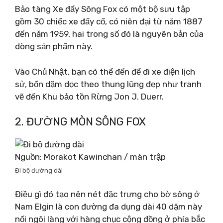
Bảo tàng Xe đẩy Sông Fox có một bộ sưu tập
gồm 30 chiếc xe đẩy cổ, có niên đại từ năm 1887
đến năm 1959, hai trong số đó là nguyên bản của
dòng sản phẩm này.
Vào Chủ Nhật, bạn có thể đến để đi xe điện lịch
sử, bốn dặm dọc theo thung lũng đẹp như tranh
vẽ đến Khu bảo tồn Rừng Jon J. Duerr.
2. ĐƯỜNG MÒN SÔNG FOX
Nguồn: Morakot Kawinchan / màn trập
Đi bộ đường dài
Điều gì đó tạo nên nét đặc trưng cho bờ sông ở
Nam Elgin là con đường đa dụng dài 40 dặm này
nối ngôi làng với hàng chục cộng đồng ở phía bắc