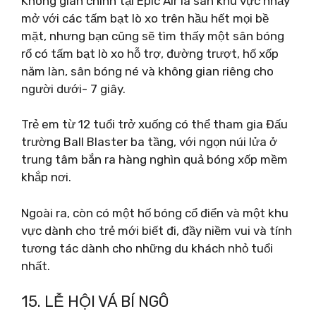
Không gian chính tại Epic Air là sân khu vực nhảy
mở với các tấm bạt lò xo trên hầu hết mọi bề
mặt, nhưng bạn cũng sẽ tìm thấy một sân bóng
rổ có tấm bạt lò xo hỗ trợ, đường trượt, hố xốp
năm làn, sân bóng né và không gian riêng cho
người dưới- 7 giây.
Trẻ em từ 12 tuổi trở xuống có thể tham gia Đấu
trường Ball Blaster ba tầng, với ngọn núi lửa ở
trung tâm bắn ra hàng nghìn quả bóng xốp mềm
khắp nơi.
Ngoài ra, còn có một hố bóng cổ điển và một khu
vực dành cho trẻ mới biết đi, đầy niềm vui và tính
tương tác dành cho những du khách nhỏ tuổi
nhất.
15. LỄ HỘI VÁ BÍ NGÔ