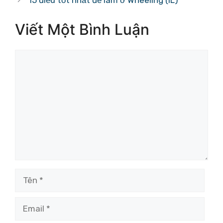
15 điều tốt nhất để làm ở Wheeling (IL)
Viết Một Bình Luận
Bình
luận
Tên
Email