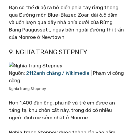
Bạn có thể đi bộ ra bờ biển phía tây rừng thông
qua Đường mòn Blue-Blazed Zoar, dài 6,5 dặm
và uốn lượn qua dãy nhà phía dưới của Rừng
Bang Paugussett, ngay bên ngoài đường thị trấn
của Monroe ở Newtown.
9. NGHĨA TRANG STEPNEY
Nguồn:
2112anh chàng / Wikimedia
| Phạm vi công
cộng
Nghĩa trang Stepney
Hơn 1.400 đàn ông, phụ nữ và trẻ em được an
táng tại khu chôn cất này, trong đó có nhiều
người định cư sớm nhất ở Monroe.
Nghĩa trang Stepney được thành lập vào năm