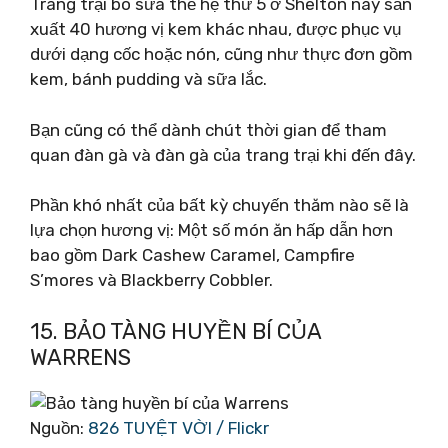
Trang trại bò sữa thế hệ thứ 5 ở Shelton này sản
xuất 40 hương vị kem khác nhau, được phục vụ
dưới dạng cốc hoặc nón, cũng như thực đơn gồm
kem, bánh pudding và sữa lắc.
Bạn cũng có thể dành chút thời gian để tham
quan đàn gà và đàn gà của trang trại khi đến đây.
Phần khó nhất của bất kỳ chuyến thăm nào sẽ là
lựa chọn hương vị: Một số món ăn hấp dẫn hơn
bao gồm Dark Cashew Caramel, Campfire
S’mores và Blackberry Cobbler.
15. BẢO TÀNG HUYỀN BÍ CỦA
WARRENS
Nguồn:
826 TUYỆT VỜI / Flickr