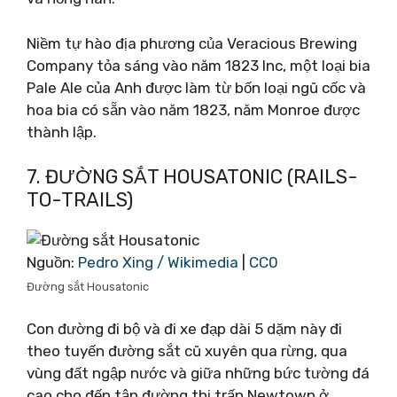
Niềm tự hào địa phương của Veracious Brewing
Company tỏa sáng vào năm 1823 Inc, một loại bia
Pale Ale của Anh được làm từ bốn loại ngũ cốc và
hoa bia có sẵn vào năm 1823, năm Monroe được
thành lập.
7. ĐƯỜNG SẮT HOUSATONIC (RAILS-
TO-TRAILS)
Nguồn:
Pedro Xing / Wikimedia
|
CC0
Đường sắt Housatonic
Con đường đi bộ và đi xe đạp dài 5 dặm này đi
theo tuyến đường sắt cũ xuyên qua rừng, qua
vùng đất ngập nước và giữa những bức tường đá
cao cho đến tận đường thị trấn Newtown ở