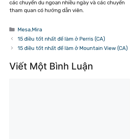
các chuyến du ngoạn nhiều ngày và các chuyến
tham quan có hướng dẫn viên.
Danh
Mesa
,
Mira
mục
15 điều tốt nhất để làm ở Perris (CA)
15 điều tốt nhất để làm ở Mountain View (CA)
Viết Một Bình Luận
Bình
luận