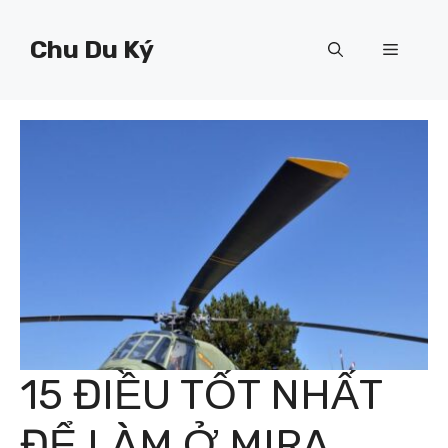
Chuyển
đến
Chu Du Ký
Menu
nội
dung
15 ĐIỀU TỐT NHẤT
ĐỂ LÀM Ở MIRA