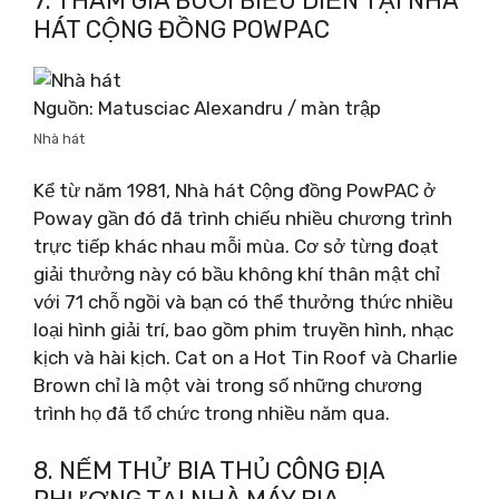
7. THAM GIA BUỔI BIỂU DIỄN TẠI NHÀ
HÁT CỘNG ĐỒNG POWPAC
Nguồn: Matusciac Alexandru / màn trập
Nhà hát
Kể từ năm 1981, Nhà hát Cộng đồng PowPAC ở
Poway gần đó đã trình chiếu nhiều chương trình
trực tiếp khác nhau mỗi mùa. Cơ sở từng đoạt
giải thưởng này có bầu không khí thân mật chỉ
với 71 chỗ ngồi và bạn có thể thưởng thức nhiều
loại hình giải trí, bao gồm phim truyền hình, nhạc
kịch và hài kịch. Cat on a Hot Tin Roof và Charlie
Brown chỉ là một vài trong số những chương
trình họ đã tổ chức trong nhiều năm qua.
8. NẾM THỬ BIA THỦ CÔNG ĐỊA