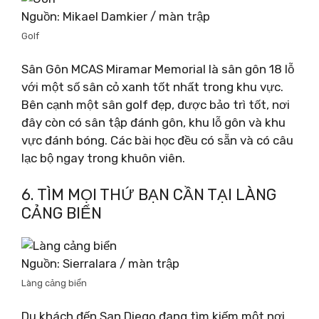
Nguồn: Mikael Damkier / màn trập
Golf
Sân Gôn MCAS Miramar Memorial là sân gôn 18 lỗ
với một số sân cỏ xanh tốt nhất trong khu vực.
Bên cạnh một sân golf đẹp, được bảo trì tốt, nơi
đây còn có sân tập đánh gôn, khu lỗ gôn và khu
vực đánh bóng. Các bài học đều có sẵn và có câu
lạc bộ ngay trong khuôn viên.
6. TÌM MỌI THỨ BẠN CẦN TẠI LÀNG
CẢNG BIỂN
Nguồn: Sierralara / màn trập
Làng cảng biển
Du khách đến San Diego đang tìm kiếm một nơi