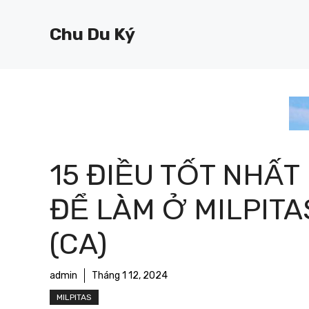
Chuyển
đến
Chu Du Ký
nội
dung
15 ĐIỀU TỐT NHẤT
ĐỂ LÀM Ở MILPITA
(CA)
admin
Tháng 1 12, 2024
MILPITAS