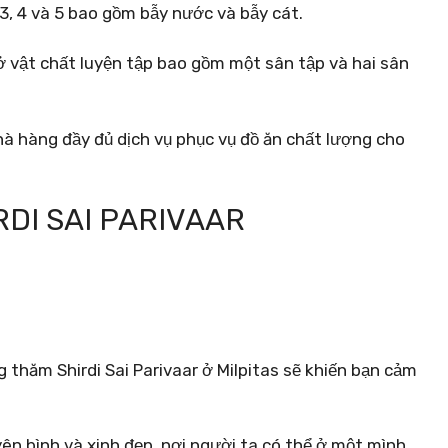
 3, 4 và 5 bao gồm bẫy nước và bẫy cát.
ở vật chất luyện tập bao gồm một sân tập và hai sân
hà hàng đầy đủ dịch vụ phục vụ đồ ăn chất lượng cho
RDI SAI PARIVAAR
 thăm Shirdi Sai Parivaar ở Milpitas sẽ khiến bạn cảm
ên bình và xinh đẹp, nơi người ta có thể ở một mình