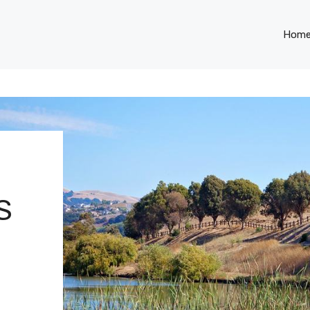
Hom
S