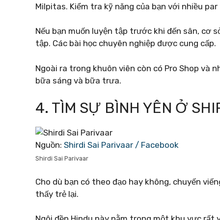
Milpitas. Kiểm tra kỹ năng của bạn với nhiều par
Nếu bạn muốn luyện tập trước khi đến sân, cơ s
tập. Các bài học chuyên nghiệp được cung cấp.
Ngoài ra trong khuôn viên còn có Pro Shop và n
bữa sáng và bữa trưa.
4. TÌM SỰ BÌNH YÊN Ở SHI
Nguồn:
Shirdi Sai Parivaar / Facebook
Shirdi Sai Parivaar
Cho dù bạn có theo đạo hay không, chuyến viếng
thấy trẻ lại.
Ngôi đền Hindu này nằm trong một khu vực rất y