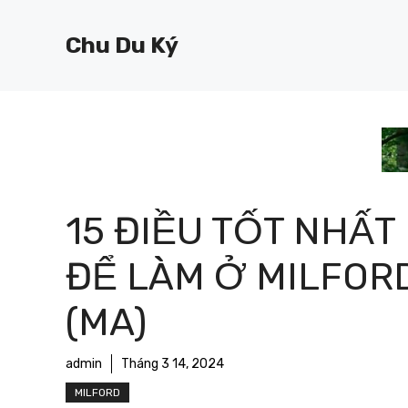
Chuyển
đến
Chu Du Ký
nội
dung
15 ĐIỀU TỐT NHẤT
ĐỂ LÀM Ở MILFOR
(MA)
admin
Tháng 3 14, 2024
MILFORD