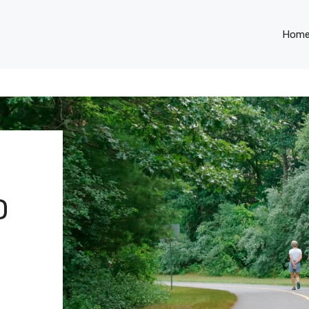
Hom
D