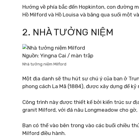
Hướng về phía bắc đến Hopkinton, con đường mò
Hồ Milford và Hồ Louisa và băng qua suối một vài
2. NHÀ TƯỞNG NIỆM
Nguồn: Yingna Cai / màn trập
Nhà tưởng niệm Milford
Một địa danh sẽ thu hút sự chú ý của bạn ở Tru
phong cách La Mã (1884), được xây dựng để kỷ n
Công trình này được thiết kế bởi kiến ​​​​trúc s
granit Milford, với đá nâu Longmeadow cho gờ, 
Bạn có thể vào bên trong vào các buổi chiều t
Milford điều hành.