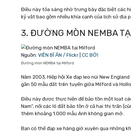
Điều này tỏa sáng nhờ trưng bày đặc biệt các h
kỷ vật bao gồm nhiều khía cạnh của lịch sử địa 
3. ĐƯỜNG MÒN NEMBA TẠI
Nguồn:
VIÊN BÍ ẨN / Flickr
|
CC BỞI
Đường mòn NEMBA tại Milford
Năm 2003, Hiệp hội Xe đạp leo núi New Englan
gần 50 mẫu đất trên tuyến giữa Milford và Holli
Điều này được thực hiện để bảo tồn một loạt các
Nam”, nối các lô đất bảo tồn ở cả hai thị trấn 
thêm khoảng 1.000 mẫu Anh không gian mở.
Bạn có thể đạp xe hàng giờ xuyên qua những khu