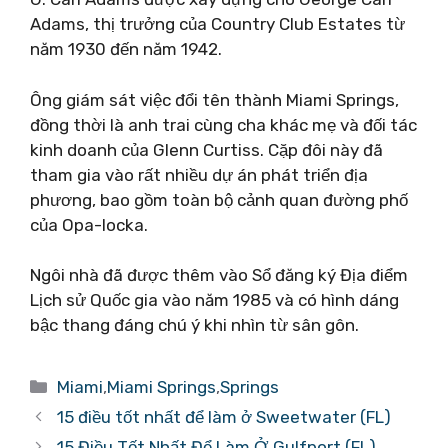
Adams, thị trưởng của Country Club Estates từ
năm 1930 đến năm 1942.
Ông giám sát việc đổi tên thành Miami Springs,
đồng thời là anh trai cùng cha khác mẹ và đối tác
kinh doanh của Glenn Curtiss. Cặp đôi này đã
tham gia vào rất nhiều dự án phát triển địa
phương, bao gồm toàn bộ cảnh quan đường phố
của Opa-locka.
Ngôi nhà đã được thêm vào Sổ đăng ký Địa điểm
Lịch sử Quốc gia vào năm 1985 và có hình dáng
bậc thang đáng chú ý khi nhìn từ sân gôn.
Danh
Miami
,
Miami Springs
,
Springs
mục
15 điều tốt nhất để làm ở Sweetwater (FL)
15 Điều Tốt Nhất Để Làm Ở Gulfport (FL)