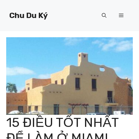
Chuyển
đến
Chu Du Ký
Menu
nội
dung
15 ĐIỀU TỐT NHẤT
ĐỂ LÀM Ở MIAMI