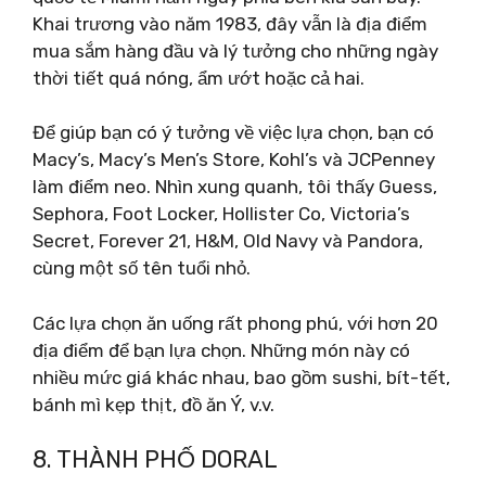
Khai trương vào năm 1983, đây vẫn là địa điểm
mua sắm hàng đầu và lý tưởng cho những ngày
thời tiết quá nóng, ẩm ướt hoặc cả hai.
Để giúp bạn có ý tưởng về việc lựa chọn, bạn có
Macy’s, Macy’s Men’s Store, Kohl’s và JCPenney
làm điểm neo. Nhìn xung quanh, tôi thấy Guess,
Sephora, Foot Locker, Hollister Co, Victoria’s
Secret, Forever 21, H&M, Old Navy và Pandora,
cùng một số tên tuổi nhỏ.
Các lựa chọn ăn uống rất phong phú, với hơn 20
địa điểm để bạn lựa chọn. Những món này có
nhiều mức giá khác nhau, bao gồm sushi, bít-tết,
bánh mì kẹp thịt, đồ ăn Ý, v.v.
8. THÀNH PHỐ DORAL