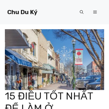
Chuyển
đến
Chu Du Ký
Menu
nội
dung
15 ĐIỀU TỐT NHẤT
ĐỂ LÀM Ở