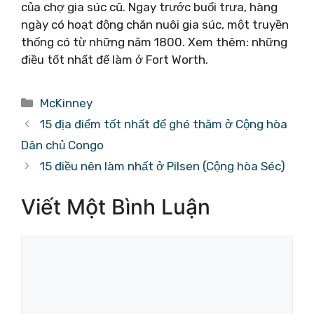
của chợ gia súc cũ. Ngay trước buổi trưa, hàng
ngày có hoạt động chăn nuôi gia súc, một truyền
thống có từ những năm 1800. Xem thêm: những
điều tốt nhất để làm ở Fort Worth.
Danh
McKinney
mục
15 địa điểm tốt nhất để ghé thăm ở Cộng hòa
Dân chủ Congo
15 điều nên làm nhất ở Pilsen (Cộng hòa Séc)
Viết Một Bình Luận
Bình
luận