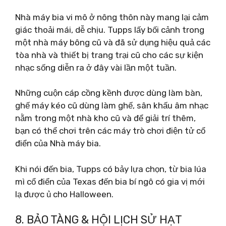
Nhà máy bia vi mô ở nông thôn này mang lại cảm
giác thoải mái, dễ chịu. Tupps lấy bối cảnh trong
một nhà máy bông cũ và đã sử dụng hiệu quả các
tòa nhà và thiết bị trang trại cũ cho các sự kiện
nhạc sống diễn ra ở đây vài lần một tuần.
Những cuộn cáp cồng kềnh được dùng làm bàn,
ghế máy kéo cũ dùng làm ghế, sân khấu âm nhạc
nằm trong một nhà kho cũ và để giải trí thêm,
bạn có thể chơi trên các máy trò chơi điện tử cổ
điển của Nhà máy bia.
Khi nói đến bia, Tupps có bảy lựa chọn, từ bia lúa
mì cổ điển của Texas đến bia bí ngô có gia vị mới
lạ được ủ cho Halloween.
8. BẢO TÀNG & HỘI LỊCH SỬ HẠT