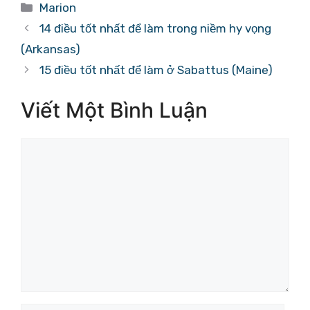
Danh
Marion
mục
14 điều tốt nhất để làm trong niềm hy vọng
(Arkansas)
15 điều tốt nhất để làm ở Sabattus (Maine)
Viết Một Bình Luận
Bình
luận