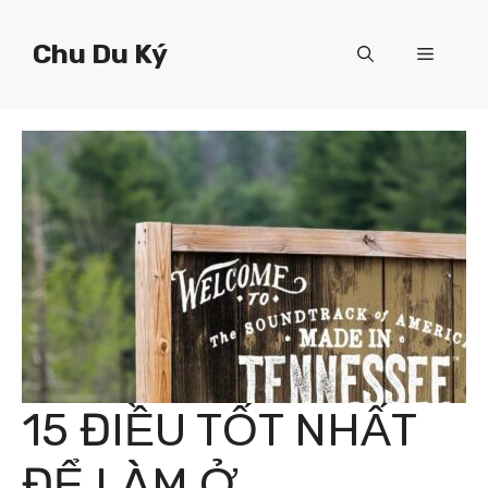
Chuyển
đến
Chu Du Ký
Menu
nội
dung
15 ĐIỀU TỐT NHẤT
ĐỂ LÀM Ở