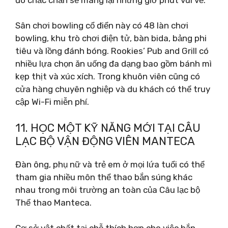
Sân chơi bowling cổ điển này có 48 làn chơi
bowling, khu trò chơi điện tử, bàn bida, bảng phi
tiêu và lồng đánh bóng. Rookies’ Pub and Grill có
nhiều lựa chọn ăn uống đa dạng bao gồm bánh mì
kẹp thịt và xúc xích. Trong khuôn viên cũng có
cửa hàng chuyên nghiệp và du khách có thể truy
cập Wi-Fi miễn phí.
11. HỌC MỘT KỸ NĂNG MỚI TẠI CÂU
LẠC BỘ VẬN ĐỘNG VIÊN MANTECA
Đàn ông, phụ nữ và trẻ em ở mọi lứa tuổi có thể
tham gia nhiều môn thể thao bắn súng khác
nhau trong môi trường an toàn của Câu lạc bộ
Thể thao Manteca.