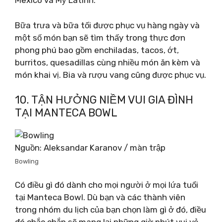
Mexico và Mỹ Latinh.
Bữa trưa và bữa tối được phục vụ hàng ngày và
một số món bạn sẽ tìm thấy trong thực đơn
phong phú bao gồm enchiladas, tacos, ớt,
burritos, quesadillas cùng nhiều món ăn kèm và
món khai vị. Bia và rượu vang cũng được phục vụ.
10. TẬN HƯỞNG NIỀM VUI GIA ĐÌNH
TẠI MANTECA BOWL
Nguồn: Aleksandar Karanov / màn trập
Bowling
Có điều gì đó dành cho mọi người ở mọi lứa tuổi
tại Manteca Bowl. Dù bạn và các thành viên
trong nhóm du lịch của bạn chọn làm gì ở đó, điều
đó chắc chắn sẽ mang lại những giờ phút vui vẻ.