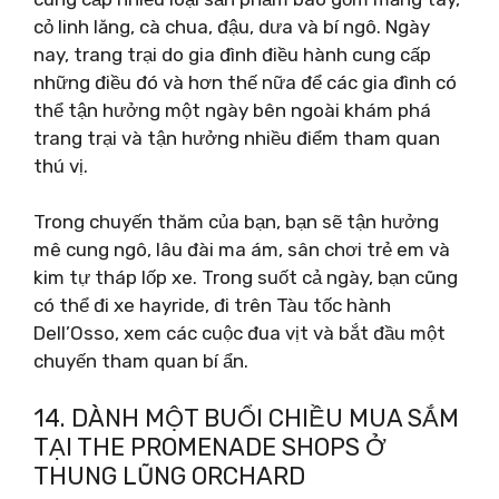
cỏ linh lăng, cà chua, đậu, dưa và bí ngô. Ngày
nay, trang trại do gia đình điều hành cung cấp
những điều đó và hơn thế nữa để các gia đình có
thể tận hưởng một ngày bên ngoài khám phá
trang trại và tận hưởng nhiều điểm tham quan
thú vị.
Trong chuyến thăm của bạn, bạn sẽ tận hưởng
mê cung ngô, lâu đài ma ám, sân chơi trẻ em và
kim tự tháp lốp xe. Trong suốt cả ngày, bạn cũng
có thể đi xe hayride, đi trên Tàu tốc hành
Dell’Osso, xem các cuộc đua vịt và bắt đầu một
chuyến tham quan bí ẩn.
14. DÀNH MỘT BUỔI CHIỀU MUA SẮM
TẠI THE PROMENADE SHOPS Ở
THUNG LŨNG ORCHARD