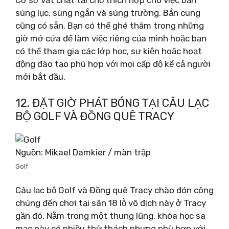
Cơ sở vật chất tại chỗ thích hợp cho việc bắn
súng lục, súng ngắn và súng trường. Bắn cung
cũng có sẵn. Bạn có thể ghé thăm trong những
giờ mở cửa để làm việc riêng của mình hoặc bạn
có thể tham gia các lớp học, sự kiện hoặc hoạt
động đào tạo phù hợp với mọi cấp độ kể cả người
mới bắt đầu.
12. ĐẶT GIỜ PHÁT BÓNG TẠI CÂU LẠC
BỘ GOLF VÀ ĐỒNG QUÊ TRACY
Nguồn: Mikael Damkier / màn trập
Golf
Câu lạc bộ Golf và Đồng quê Tracy chào đón công
chúng đến chơi tại sân 18 lỗ vô địch này ở Tracy
gần đó. Nằm trong một thung lũng, khóa học sa
mạc này có nhiều thử thách nhưng phù hợp với