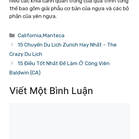
hiểu các khía cạnh quan trọng của quá trình tổng
thể bao gồm giải phẫu cơ bản của ngựa và các bộ
phận của yên ngựa.
Danh
California
,
Manteca
mục
15 Chuyến Du Lịch Zurich Hay Nhất – The
Crazy Du Lịch
15 Điều Tốt Nhất Để Làm Ở Công Viên
Baldwin (CA)
Viết Một Bình Luận
Bình
luận