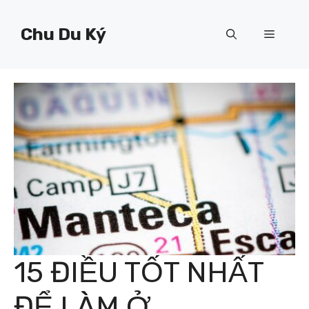
Chuyển
đến
Chu Du Ký
Menu
nội
dung
15 ĐIỀU TỐT NHẤT
ĐỂ LÀM Ở