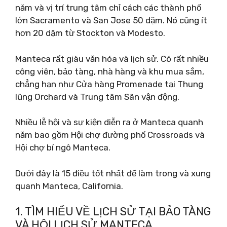
năm và vị trí trung tâm chỉ cách các thành phố
lớn Sacramento và San Jose 50 dặm. Nó cũng ít
hơn 20 dặm từ Stockton và Modesto.
Manteca rất giàu văn hóa và lịch sử. Có rất nhiều
công viên, bảo tàng, nhà hàng và khu mua sắm,
chẳng hạn như Cửa hàng Promenade tại Thung
lũng Orchard và Trung tâm Sân vận động.
Nhiều lễ hội và sự kiện diễn ra ở Manteca quanh
năm bao gồm Hội chợ đường phố Crossroads và
Hội chợ bí ngô Manteca.
Dưới đây là 15 điều tốt nhất để làm trong và xung
quanh Manteca, California.
1. TÌM HIỂU VỀ LỊCH SỬ TẠI BẢO TÀNG
VÀ HỘI LỊCH SỬ MANTECA