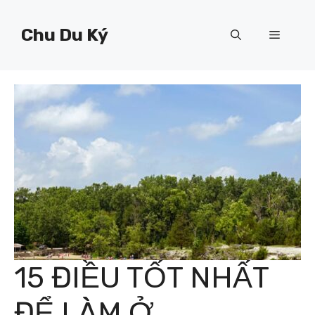
Chuyển
đến
Chu Du Ký
Menu
nội
dung
15 ĐIỀU TỐT NHẤT
ĐỂ LÀM Ở