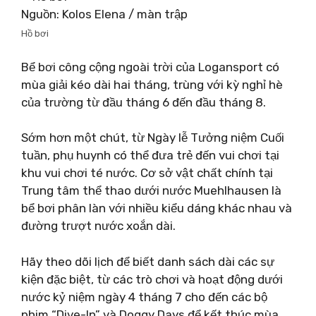
Nguồn: Kolos Elena / màn trập
Hồ bơi
Bể bơi công cộng ngoài trời của Logansport có
mùa giải kéo dài hai tháng, trùng với kỳ nghỉ hè
của trường từ đầu tháng 6 đến đầu tháng 8.
Sớm hơn một chút, từ Ngày lễ Tưởng niệm Cuối
tuần, phụ huynh có thể đưa trẻ đến vui chơi tại
khu vui chơi té nước. Cơ sở vật chất chính tại
Trung tâm thể thao dưới nước Muehlhausen là
bể bơi phân làn với nhiều kiểu dáng khác nhau và
đường trượt nước xoắn dài.
Hãy theo dõi lịch để biết danh sách dài các sự
kiện đặc biệt, từ các trò chơi và hoạt động dưới
nước kỷ niệm ngày 4 tháng 7 cho đến các bộ
phim “Dive-In” và Doggy Days để kết thúc mùa