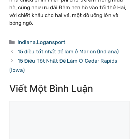
hè, cũng như ưu đãi Đêm hẹn hò vào tối thứ Hai,
với chiết khấu cho hai vé, một đồ uống lớn và
bỏng ngô.
Danh
Indiana
,
Logansport
mục
15 điều tốt nhất để làm ở Marion (Indiana)
15 Điều Tốt Nhất Để Làm Ở Cedar Rapids
(Iowa)
Viết Một Bình Luận
Bình
luận