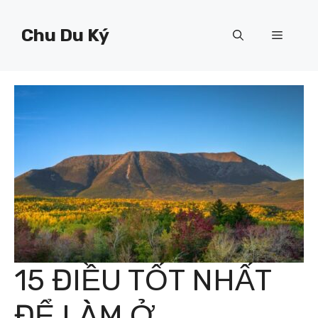
Chuyển
đến
Chu Du Ký
Menu
nội
dung
15 ĐIỀU TỐT NHẤT
ĐỂ LÀM Ở