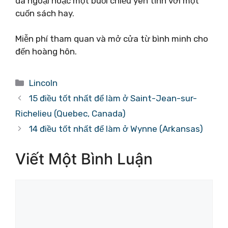
dã ngoại hoặc một buổi chiều yên tĩnh với một
cuốn sách hay.
Miễn phí tham quan và mở cửa từ bình minh cho
đến hoàng hôn.
Danh
Lincoln
mục
15 điều tốt nhất để làm ở Saint-Jean-sur-
Richelieu (Quebec, Canada)
14 điều tốt nhất để làm ở Wynne (Arkansas)
Viết Một Bình Luận
Bình
luận