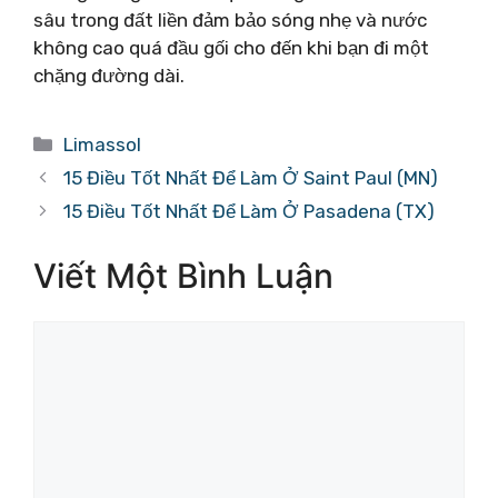
sâu trong đất liền đảm bảo sóng nhẹ và nước
không cao quá đầu gối cho đến khi bạn đi một
chặng đường dài.
Danh
Limassol
mục
15 Điều Tốt Nhất Để Làm Ở Saint Paul (MN)
15 Điều Tốt Nhất Để Làm Ở Pasadena (TX)
Viết Một Bình Luận
Bình
luận