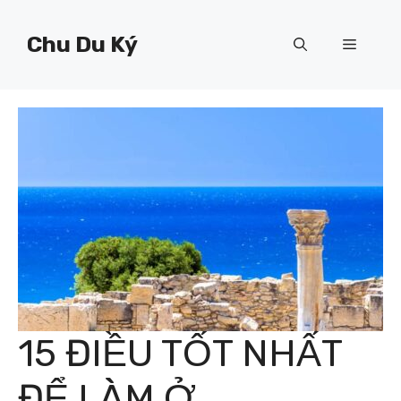
Chuyển
đến
Chu Du Ký
Menu
nội
dung
15 ĐIỀU TỐT NHẤT
ĐỂ LÀM Ở