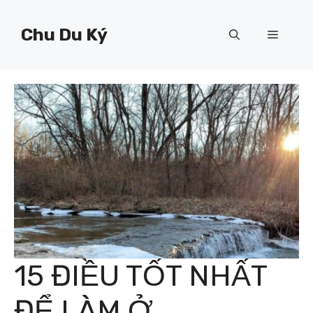
Chuyển
đến
Chu Du Ký
Menu
nội
dung
15 ĐIỀU TỐT NHẤT
ĐỂ LÀM Ở