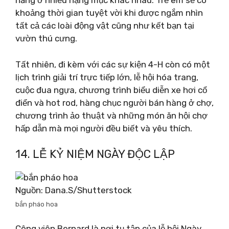
năng ở nhiều hạng mục khác nhau. Trẻ em sẽ có
khoảng thời gian tuyệt vời khi được ngắm nhìn
tất cả các loài động vật cũng như kết bạn tại
vườn thú cưng.
Tất nhiên, đi kèm với các sự kiện 4-H còn có một
lịch trình giải trí trực tiếp lớn, lễ hội hóa trang,
cuộc đua ngựa, chương trình biểu diễn xe hơi cổ
điển và hot rod, hàng chục người bán hàng ở chợ,
chương trình ảo thuật và những món ăn hội chợ
hấp dẫn mà mọi người đều biết và yêu thích.
14. LỄ KỶ NIỆM NGÀY ĐỘC LẬP
Nguồn: Dana.S/Shutterstock
bắn pháo hoa
Công viên Bernard là nơi tụ tập của lễ hội Ngày