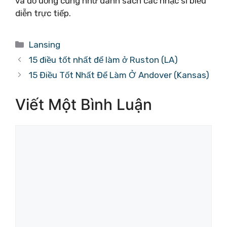
và đồ uống cũng như danh sách các nhạc sĩ biểu
diễn trực tiếp.
Danh
Lansing
mục
15 điều tốt nhất để làm ở Ruston (LA)
15 Điều Tốt Nhất Để Làm Ở Andover (Kansas)
Viết Một Bình Luận
Bình
luận