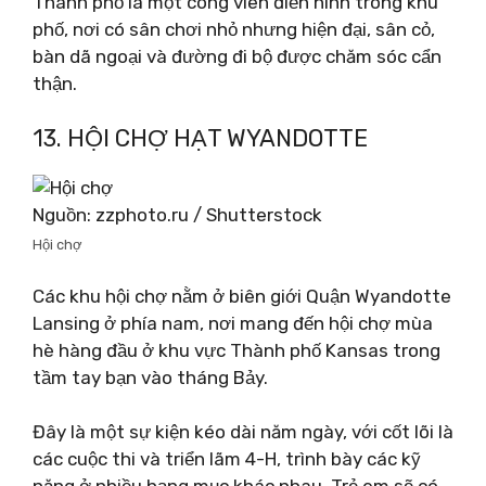
Thành phố là một công viên điển hình trong khu
phố, nơi có sân chơi nhỏ nhưng hiện đại, sân cỏ,
bàn dã ngoại và đường đi bộ được chăm sóc cẩn
thận.
13. HỘI CHỢ HẠT WYANDOTTE
Nguồn: zzphoto.ru / Shutterstock
Hội chợ
Các khu hội chợ nằm ở biên giới Quận Wyandotte
Lansing ở phía nam, nơi mang đến hội chợ mùa
hè hàng đầu ở khu vực Thành phố Kansas trong
tầm tay bạn vào tháng Bảy.
Đây là một sự kiện kéo dài năm ngày, với cốt lõi là
các cuộc thi và triển lãm 4-H, trình bày các kỹ