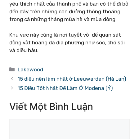
yêu thích nhất của thành phố và bạn có thể đi bộ
đến đây trên những con đường thông thoáng
trong cả những tháng mùa hè và mùa đông.
Khu vực này cũng là nơi tuyệt vời để quan sát
động vật hoang dã địa phương như sóc, chó sói
và diều hâu.
Danh
Lakewood
mục
15 điều nên làm nhất ở Leeuwarden (Hà Lan)
15 Điều Tốt Nhất Để Làm Ở Modena (Ý)
Viết Một Bình Luận
Bình
luận