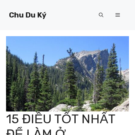
Chuyển
đến
Chu Du Ký
Menu
nội
dung
15 ĐIỀU TỐT NHẤT
ĐỂ LÀM Ở