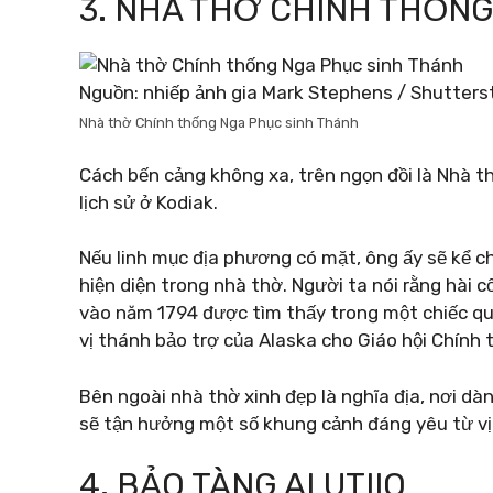
3. NHÀ THỜ CHÍNH THỐNG
Nguồn: nhiếp ảnh gia Mark Stephens / Shutters
Nhà thờ Chính thống Nga Phục sinh Thánh
Cách bến cảng không xa, trên ngọn đồi là Nhà t
lịch sử ở Kodiak.
Nếu linh mục địa phương có mặt, ông ấy sẽ kể ch
hiện diện trong nhà thờ. Người ta nói rằng hài 
vào năm 1794 được tìm thấy trong một chiếc qu
vị thánh bảo trợ của Alaska cho Giáo hội Chính 
Bên ngoài nhà thờ xinh đẹp là nghĩa địa, nơi dà
sẽ tận hưởng một số khung cảnh đáng yêu từ vị 
4. BẢO TÀNG ALUTIIQ