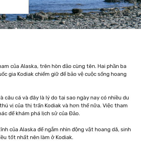
nam của Alaska, trên hòn đảo cùng tên. Hai phần ba
ốc gia Kodiak chiếm giữ để bảo vệ cuộc sống hoang
à câu cá và đây là lý do tại sao ngày nay có nhiều du
hú vị của thị trấn Kodiak và hơn thế nữa. Việc tham
hác để khám phá lịch sử của Đảo.
tĩnh của Alaska để ngắm nhìn động vật hoang dã, sinh
iều tốt nhất nên làm ở Kodiak.