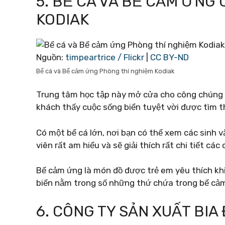
5. BỂ CÁ VÀ BỂ CẢM ỨNG
KODIAK
Nguồn:
timpeartrice / Flickr
|
CC BY-ND
Bể cá và Bể cảm ứng Phòng thí nghiệm Kodiak
Trung tâm học tập này mở cửa cho công chúng 
khách thấy cuộc sống biển tuyệt vời được tìm t
Có một bể cá lớn, nơi bạn có thể xem các sinh 
viên rất am hiểu và sẽ giải thích rất chi tiết các
Bể cảm ứng là món đồ được trẻ em yêu thích khi 
biển nằm trong số những thứ chứa trong bể cảm
6. CÔNG TY SẢN XUẤT BIA