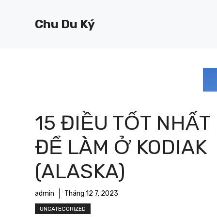
Chuyển
đến
Chu Du Ký
nội
dung
15 ĐIỀU TỐT NHẤT
ĐỂ LÀM Ở KODIAK
(ALASKA)
admin
Tháng 12 7, 2023
UNCATEGORIZED