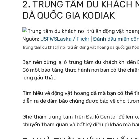
2. TRUNG TÂM DU KHÁCH 
DÃ QUỐC GIA KODIAK
Nguồn:
USFWSLaska / Flickr
|
Đánh dấu miền cô
Trung tâm du khách nơi trú ẩn động vật hoang dã quốc gia Kod
Bạn nên dừng lại ở trung tâm du khách khi đến Đ
Có một bảo tàng thực hành nơi bạn có thể chiê
lông gấu thật.
Tìm hiểu về động vật hoang dã mà bạn có thể tì
diễn ra để đảm bảo chúng được bảo vệ cho tương
Ghé thăm trung tâm trên Đại lộ Center để lên 
chuyến tham quan và bất kỳ điều gì khác mà bạn