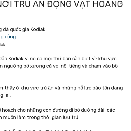
NƠI TRÚ ẨN ĐỘNG VẬT HOANG
ng cộng
iak
ảo Kodiak vì nó có mọi thứ bạn cần biết về khu vực.
m ngưỡng bộ xương cá voi nổi tiếng và chạm vào bộ
m thấy ở khu vực trú ẩn và những nỗ lực bảo tồn đang
 lai.
kế hoạch cho những con đường đi bộ đường dài, các
 muốn làm trong thời gian lưu trú.