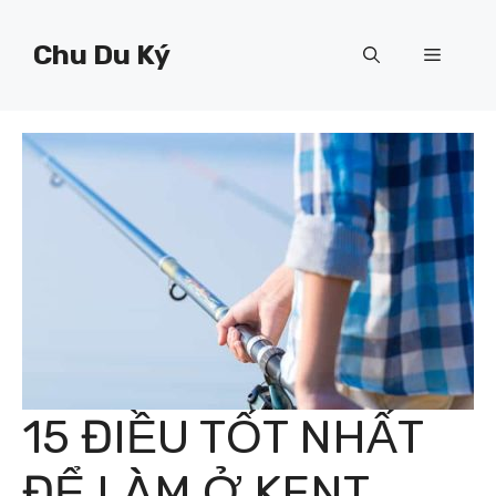
Chuyển
đến
Chu Du Ký
Menu
nội
dung
15 ĐIỀU TỐT NHẤT
ĐỂ LÀM Ở KENT