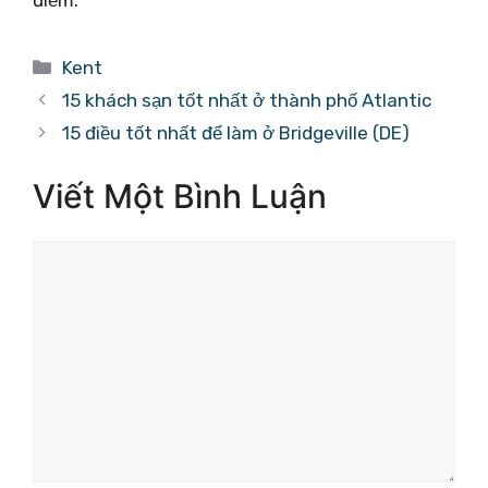
Danh
Kent
mục
15 khách sạn tốt nhất ở thành phố Atlantic
15 điều tốt nhất để làm ở Bridgeville (DE)
Viết Một Bình Luận
Bình
luận