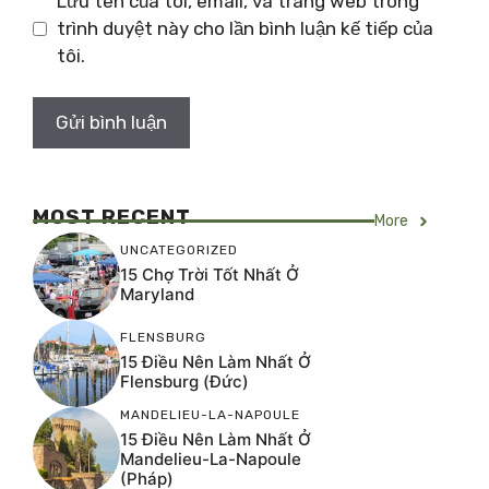
Lưu tên của tôi, email, và trang web trong
trình duyệt này cho lần bình luận kế tiếp của
tôi.
MOST RECENT
More
UNCATEGORIZED
15 Chợ Trời Tốt Nhất Ở
Maryland
FLENSBURG
15 Điều Nên Làm Nhất Ở
Flensburg (Đức)
MANDELIEU-LA-NAPOULE
15 Điều Nên Làm Nhất Ở
Mandelieu-La-Napoule
(Pháp)