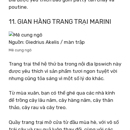
poutine.
11. GIAN HÀNG TRANG TRẠI MARINI
Nguồn: Giedrius Akelis / màn trập
Mê cung ngô
Trang trại thế hệ thứ ba trong nội địa Ipswich này
được yêu thích vì sản phẩm tươi ngon tuyệt vời
nhưng cũng tỏa sáng vì một số lý do khác.
Từ mùa xuân, bạn có thể ghé qua các nhà kính
để trồng cây lâu năm, cây hàng năm, cây thân
thảo, cây rau và cây treo.
Quầy trang trại mở cửa từ đầu mùa hè, với vô số
trái cây và rau quả luôn thay đổi, cùng với các