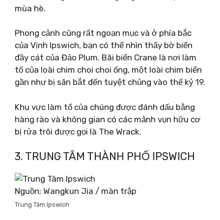
mùa hè.
Phong cảnh cũng rất ngoạn mục và ở phía bắc
của Vịnh Ipswich, bạn có thể nhìn thấy bờ biển
đầy cát của Đảo Plum. Bãi biển Crane là nơi làm
tổ của loài chim choi choi ống, một loài chim biển
gần như bị săn bắt đến tuyệt chủng vào thế kỷ 19.
Khu vực làm tổ của chúng được đánh dấu bằng
hàng rào và không gian có các mảnh vụn hữu cơ
bị rửa trôi được gọi là The Wrack.
3. TRUNG TÂM THÀNH PHỐ IPSWICH
Nguồn: Wangkun Jia / màn trập
Trung Tâm Ipswich