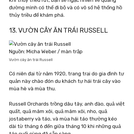
Khi thủy triều rút, bạn sẽ ngạc nhiên về quãng
đường mình có thể đi bộ và có vô số hệ thống hồ
thủy triều để khám phá.
13. VƯỜN CÂY ĂN TRÁI RUSSELL
Nguồn: Micha Weber / màn trập
Vườn cây ăn trái Russell
Có niên đại từ năm 1920, trang trại do gia đình tự
quản này chào đón du khách tự hái trái cây vào
mùa hè và mùa thu.
Russell Orchards trồng dâu tây, anh đào, quả việt
quất, quả mâm xôi, quả mâm xôi, nho, quả
jostaberry và táo, và mùa hái táo thường kéo
dài từ tháng 6 đến giữa tháng 10 khi những quả
táo cuối cùng đã sẵn sàng.