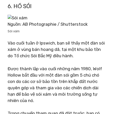
6. HỐ SÓI
Nguồn: AB Photographie / Shutterstock
Sói xám
Vào cuối tuần ở Ipswich, bạn sẽ thấy một đàn sói
xám ở vùng bán hoang dã, tại một khu bảo tồn
do Tổ chức Sói Bắc Mỹ điều hành.
Được thành lập vào cuối những năm 1980, Wolf
Hollow bắt đầu với một đàn sói gồm 5 chú chó
con do các cơ sở bảo tồn trên khắp đất nước
quyên góp và tham gia vào các chiến dịch dài
hạn để bảo vệ sói xám và môi trường sống tự
nhiên của nó.
Trong chuyến tham quan đã đặt trước, bạn có