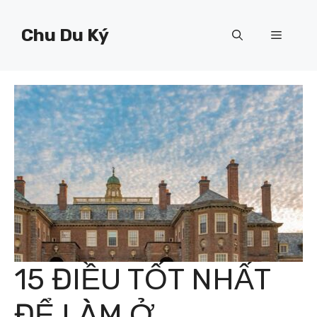
Chuyển
đến
Chu Du Ký
Menu
nội
dung
15 ĐIỀU TỐT NHẤT
ĐỂ LÀM Ở