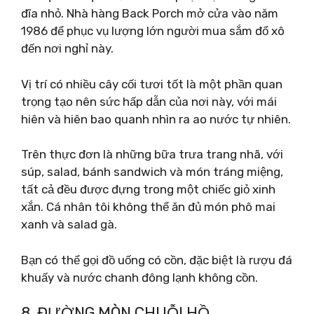
đĩa nhỏ. Nhà hàng Back Porch mở cửa vào năm
1986 để phục vụ lượng lớn người mua sắm đổ xô
đến nơi nghỉ này.
Vị trí có nhiều cây cối tươi tốt là một phần quan
trọng tạo nên sức hấp dẫn của nơi này, với mái
hiên và hiên bao quanh nhìn ra ao nước tự nhiên.
Trên thực đơn là những bữa trưa trang nhã, với
súp, salad, bánh sandwich và món tráng miệng,
tất cả đều được đựng trong một chiếc giỏ xinh
xắn. Cá nhân tôi không thể ăn đủ món phô mai
xanh và salad gà.
Bạn có thể gọi đồ uống có cồn, đặc biệt là rượu đá
khuấy và nước chanh đông lạnh không cồn.
8. ĐƯỜNG MÒN CHUỖI HỒ