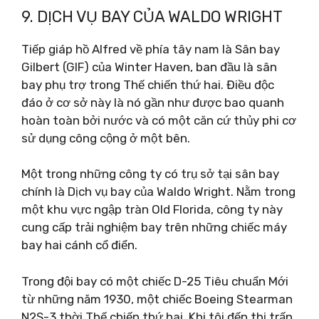
9. DỊCH VỤ BAY CỦA WALDO WRIGHT
Tiếp giáp hồ Alfred về phía tây nam là Sân bay
Gilbert (GIF) của Winter Haven, ban đầu là sân
bay phụ trợ trong Thế chiến thứ hai. Điều độc
đáo ở cơ sở này là nó gần như được bao quanh
hoàn toàn bởi nước và có một căn cứ thủy phi cơ
sử dụng công cộng ở một bên.
Một trong những công ty có trụ sở tại sân bay
chính là Dịch vụ bay của Waldo Wright. Nằm trong
một khu vực ngập tràn Old Florida, công ty này
cung cấp trải nghiệm bay trên những chiếc máy
bay hai cánh cổ điển.
Trong đội bay có một chiếc D-25 Tiêu chuẩn Mới
từ những năm 1930, một chiếc Boeing Stearman
N2S-3 thời Thế chiến thứ hai. Khi tôi đến thị trấn,