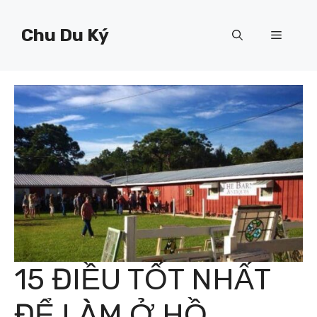
Chuyển
đến
Chu Du Ký
Menu
nội
dung
15 ĐIỀU TỐT NHẤT
ĐỂ LÀM Ở HỒ