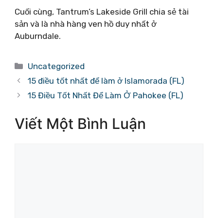
Cuối cùng, Tantrum’s Lakeside Grill chia sẻ tài
sản và là nhà hàng ven hồ duy nhất ở
Auburndale.
Danh
Uncategorized
mục
15 điều tốt nhất để làm ở Islamorada (FL)
15 Điều Tốt Nhất Để Làm Ở Pahokee (FL)
Viết Một Bình Luận
Bình
luận