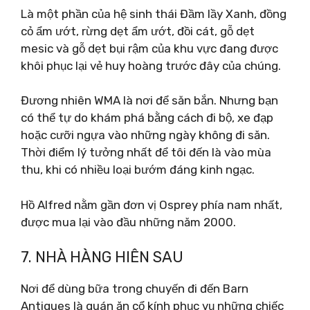
Là một phần của hệ sinh thái Đầm lầy Xanh, đồng
cỏ ẩm ướt, rừng dẹt ẩm ướt, đồi cát, gỗ dẹt
mesic và gỗ dẹt bụi rậm của khu vực đang được
khôi phục lại vẻ huy hoàng trước đây của chúng.
Đương nhiên WMA là nơi để săn bắn. Nhưng bạn
có thể tự do khám phá bằng cách đi bộ, xe đạp
hoặc cưỡi ngựa vào những ngày không đi săn.
Thời điểm lý tưởng nhất để tôi đến là vào mùa
thu, khi có nhiều loại bướm đáng kinh ngạc.
Hồ Alfred nằm gần đơn vị Osprey phía nam nhất,
được mua lại vào đầu những năm 2000.
7. NHÀ HÀNG HIÊN SAU
Nơi để dùng bữa trong chuyến đi đến Barn
Antiques là quán ăn cổ kính phục vụ những chiếc