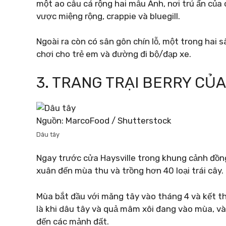
một ao câu cá rộng hai mẫu Anh, nơi trú ẩn của c
vược miệng rộng, crappie và bluegill.
Ngoài ra còn có sân gôn chín lỗ, một trong hai s
chơi cho trẻ em và đường đi bộ/đạp xe.
3. TRANG TRẠI BERRY CỦA
Nguồn: MarcoFood / Shutterstock
Dâu tây
Ngay trước cửa Haysville trong khung cảnh đồn
xuân đến mùa thu và trồng hơn 40 loại trái cây.
Mùa bắt đầu với măng tây vào tháng 4 và kết th
là khi dâu tây và quả mâm xôi đang vào mùa, và
đến các mảnh đất.