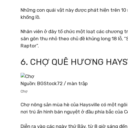
Những con quái vật này được phát hiện trên 10 
khổng lồ.
Nhân viên ở đây tổ chức một loạt các chương trì
sân gôn thu nhỏ theo chủ đề khủng long 18 lỗ, “S
Raptor”.
6. CHỢ QUÊ HƯƠNG HAYS
Nguồn: BGStock72 / màn trập
Chợ
Chợ nông sản mùa hè của Haysville có một ngôi
nơi trú ẩn hình bán nguyệt ở đầu phía bắc của C
Diễn ra vào các ngày thứ Bảy, từ 8 giờ sáng đến