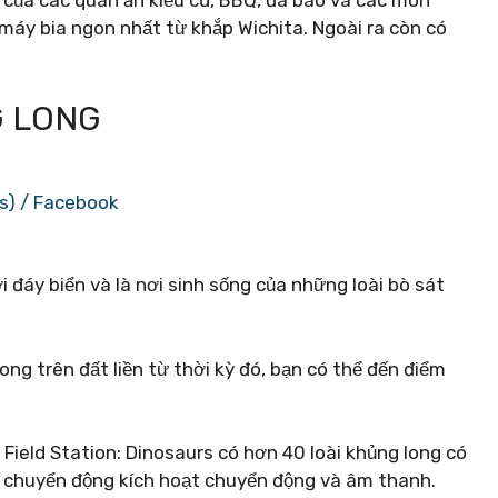
 của các quán ăn kiểu cũ, BBQ, đá bào và các món
máy bia ngon nhất từ ​​​​khắp Wichita. Ngoài ra còn có
G LONG
as) / Facebook
đáy biển và là nơi sinh sống của những loài bò sát
ng trên đất liền từ thời kỳ đó, bạn có thể đến điểm
, Field Station: Dinosaurs có hơn 40 loài khủng long có
n chuyển động kích hoạt chuyển động và âm thanh.