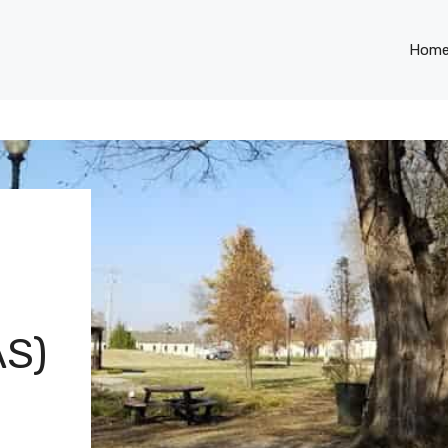
Hom
S)