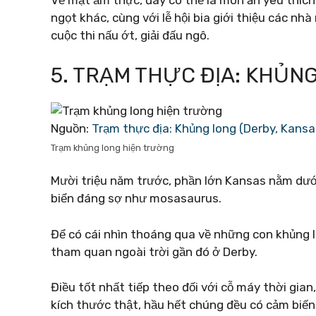
Về mặt ẩm thực, đây có thể là món ăn yêu thích
ngọt khác, cùng với lễ hội bia giới thiệu các nhà 
cuộc thi nấu ớt, giải đấu ngô.
5. TRẠM THỰC ĐỊA: KHỦN
Nguồn:
Trạm thực địa: Khủng long (Derby, Kans
Trạm khủng long hiện trường
Mười triệu năm trước, phần lớn Kansas nằm dưới 
biển đáng sợ như mosasaurus.
Để có cái nhìn thoáng qua về những con khủng lo
tham quan ngoài trời gần đó ở Derby.
Điều tốt nhất tiếp theo đối với cỗ máy thời gian
kích thước thật, hầu hết chúng đều có cảm biế