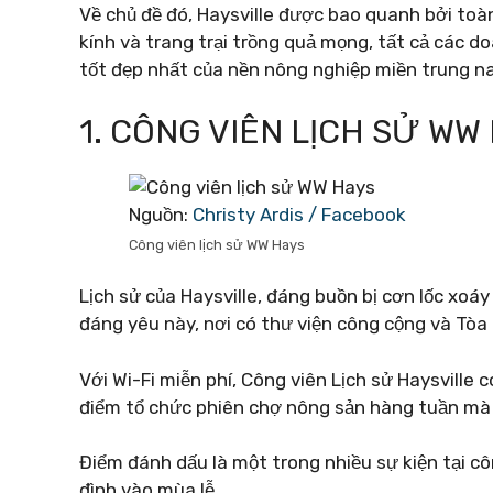
Về chủ đề đó, Haysville được bao quanh bởi to
kính và trang trại trồng quả mọng, tất cả các d
tốt đẹp nhất của nền nông nghiệp miền trung 
1. CÔNG VIÊN LỊCH SỬ WW
Nguồn:
Christy Ardis / Facebook
Công viên lịch sử WW Hays
Lịch sử của Haysville, đáng buồn bị cơn lốc xoá
đáng yêu này, nơi có thư viện công cộng và Tòa
Với Wi-Fi miễn phí, Công viên Lịch sử Haysville c
điểm tổ chức phiên chợ nông sản hàng tuần mà 
Điểm đánh dấu là một trong nhiều sự kiện tại c
đình vào mùa lễ.