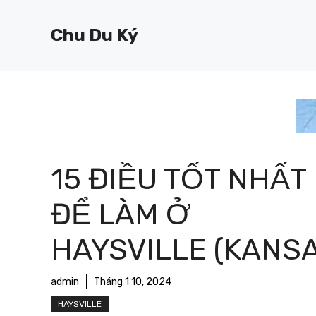
Chuyển
đến
Chu Du Ký
nội
dung
15 ĐIỀU TỐT NHẤT
ĐỂ LÀM Ở
HAYSVILLE (KANSA
admin
Tháng 1 10, 2024
HAYSVILLE