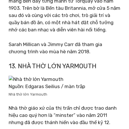
mang đến đây từng mảnh từ Torquay vào năm
1903. Trên bờ là Bến tàu Britannia, mở cửa 5 năm
sau đó và cùng với các trò chơi, trò giải trí và
quầy bán đồ ăn, có một nhà hát đặt chỗ tưởng
nhớ các ban nhạc và diễn viên hài nổi tiếng.
Sarah Millican và Jimmy Carr đã tham gia
chương trình vào mùa hè năm 2018.
13. NHÀ THỜ LỚN YARMOUTH
Nguồn: Edgaras Seilius / màn trập
Nhà thờ lớn Yarmouth
Nhà thờ giáo xứ của thị trấn chỉ được trao danh
hiệu cao quý hơn là “minster” vào năm 2011
nhưng đã được thánh hiến vào đầu thế kỷ 12.