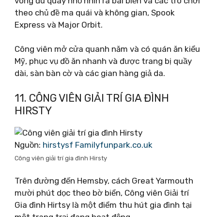
vòng đu quay nhỏ nhìn ra bãi biển và các trò chơi
theo chủ đề ma quái và không gian, Spook
Express và Major Orbit.
Công viên mở cửa quanh năm và có quán ăn kiểu
Mỹ, phục vụ đồ ăn nhanh và được trang bị quầy
dài, sàn bàn cờ và các gian hàng giả da.
11. CÔNG VIÊN GIẢI TRÍ GIA ĐÌNH
HIRSTY
Nguồn:
hirstysf Familyfunpark.co.uk
Công viên giải trí gia đình Hirsty
Trên đường đến Hemsby, cách Great Yarmouth
mười phút dọc theo bờ biển, Công viên Giải trí
Gia đình Hirtsy là một điểm thu hút gia đình tại