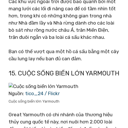
Các khu vực ngoài trời được bao quanh bởi một
mạng lưới các lối đi nâng cao để có tầm nhìn tốt
hơn, trong khi có những không gian trong nhà
như Nhà đầm lầy và Nhà rừng dành cho các loài
bò sát như rồng nước châu Á, trăn Miến Điện,
trăn đuôi ngắn và ba loài cá sấu khác nhau.
Bạn có thể vượt qua một hồ cá sấu bằng một cây
cầu lung lay nếu bạn đủ can đảm.
15. CUỘC SỐNG BIỂN LỚN YARMOUTH
Nguồn:
tico_24 / Flickr
Cuộc sống biển lớn Yarmouth
Great Yarmouth có chi nhánh của thương hiệu
thủy cung quốc tế này, nơi nuôi hơn 2.000 loài