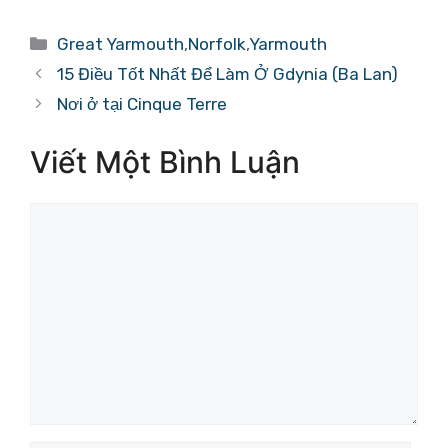
Danh
Great Yarmouth
,
Norfolk
,
Yarmouth
mục
15 Điều Tốt Nhất Để Làm Ở Gdynia (Ba Lan)
Nơi ở tại Cinque Terre
Viết Một Bình Luận
Bình
luận