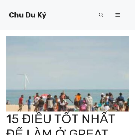
Chuyển
đến
Chu Du Ký
Menu
nội
dung
15 ĐIỀU TỐT NHẤT
ĐỂ LÀM Ở GREAT