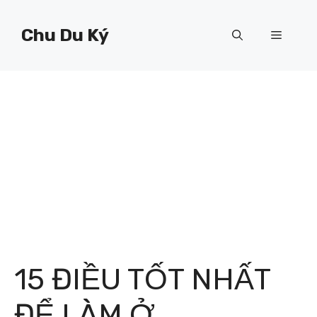
Chuyển
đến
Chu Du Ký
Menu
nội
dung
15 ĐIỀU TỐT NHẤT
ĐỂ LÀM Ở