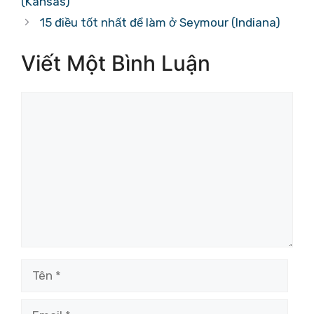
(Kansas)
15 điều tốt nhất để làm ở Seymour (Indiana)
Viết Một Bình Luận
Bình
luận
Tên
Email