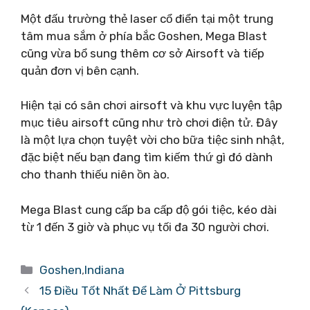
Một đấu trường thẻ laser cổ điển tại một trung
tâm mua sắm ở phía bắc Goshen, Mega Blast
cũng vừa bổ sung thêm cơ sở Airsoft và tiếp
quản đơn vị bên cạnh.
Hiện tại có sân chơi airsoft và khu vực luyện tập
mục tiêu airsoft cũng như trò chơi điện tử. Đây
là một lựa chọn tuyệt vời cho bữa tiệc sinh nhật,
đặc biệt nếu bạn đang tìm kiếm thứ gì đó dành
cho thanh thiếu niên ồn ào.
Mega Blast cung cấp ba cấp độ gói tiệc, kéo dài
từ 1 đến 3 giờ và phục vụ tối đa 30 người chơi.
Danh
Goshen
,
Indiana
mục
15 Điều Tốt Nhất Để Làm Ở Pittsburg