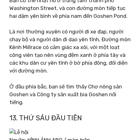
Bạn có thể nhặt nó ở trung tâm thành phố
Washington Street, và con đường mòn tiếp tục
hai dặm yên bình về phía nam đến Goshen Pond.
Là nơi thường xuyên có người đi xe đạp, người
chạy bộ và người dân đi dạo yên tĩnh, Đường mòn
Kênh Millrace có cảm giác xa xôi, với một loạt
công viên tạo nên vùng đệm xanh ở phía tây và
các khu dân cư yên tĩnh ở bờ phía đông, đối diện
với đường mòn.
Ở đầu phía bắc, bạn sẽ tìm thấy Chợ nông sản
Goshen và Công ty sản xuất bia Goshen nổi
tiếng.
13. THỨ SÁU ĐẦU TIÊN