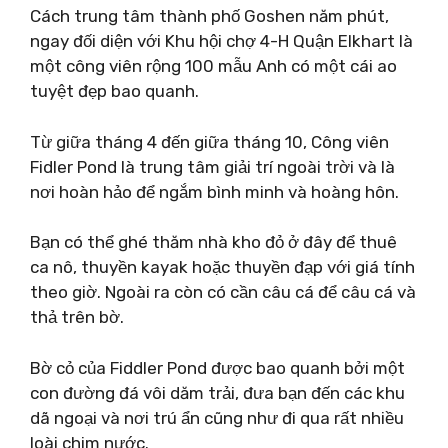
Cách trung tâm thành phố Goshen năm phút,
ngay đối diện với Khu hội chợ 4-H Quận Elkhart là
một công viên rộng 100 mẫu Anh có một cái ao
tuyệt đẹp bao quanh.
Từ giữa tháng 4 đến giữa tháng 10, Công viên
Fidler Pond là trung tâm giải trí ngoài trời và là
nơi hoàn hảo để ngắm bình minh và hoàng hôn.
Bạn có thể ghé thăm nhà kho đỏ ở đây để thuê
ca nô, thuyền kayak hoặc thuyền đạp với giá tính
theo giờ. Ngoài ra còn có cần câu cá để câu cá và
thả trên bờ.
Bờ cỏ của Fiddler Pond được bao quanh bởi một
con đường đá vôi dăm trải, đưa bạn đến các khu
dã ngoại và nơi trú ẩn cũng như đi qua rất nhiều
loài chim nước.