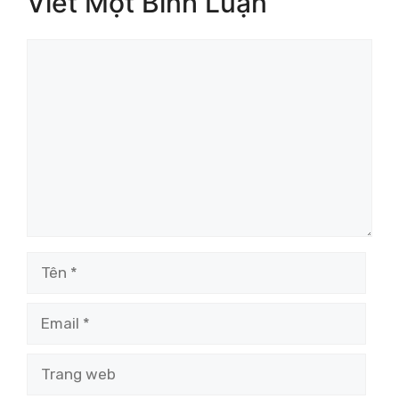
Viết Một Bình Luận
Bình
luận
Tên
Email
Trang
web