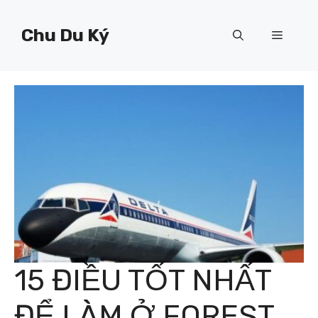
Chuyển
đến
Chu Du Ký
Menu
nội
dung
15 ĐIỀU TỐT NHẤT
ĐỂ LÀM Ở FOREST