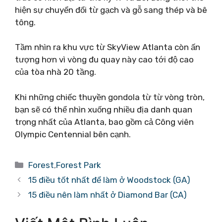
hiện sự chuyển đổi từ gạch và gỗ sang thép và bê
tông.
Tầm nhìn ra khu vực từ SkyView Atlanta còn ấn
tượng hơn vì vòng đu quay này cao tới độ cao
của tòa nhà 20 tầng.
Khi những chiếc thuyền gondola từ từ vòng tròn,
bạn sẽ có thể nhìn xuống nhiều địa danh quan
trọng nhất của Atlanta, bao gồm cả Công viên
Olympic Centennial bên cạnh.
Danh
Forest
,
Forest Park
mục
15 điều tốt nhất để làm ở Woodstock (GA)
15 điều nên làm nhất ở Diamond Bar (CA)