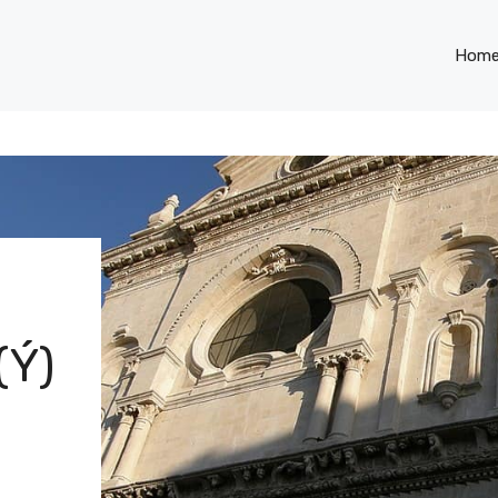
Hom
(Ý)