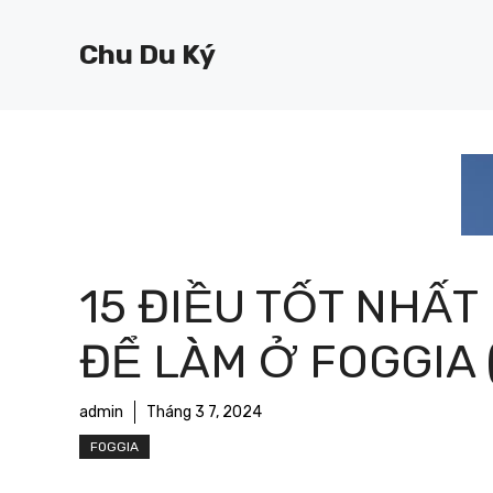
Chuyển
đến
Chu Du Ký
nội
dung
15 ĐIỀU TỐT NHẤT
ĐỂ LÀM Ở FOGGIA 
admin
Tháng 3 7, 2024
FOGGIA