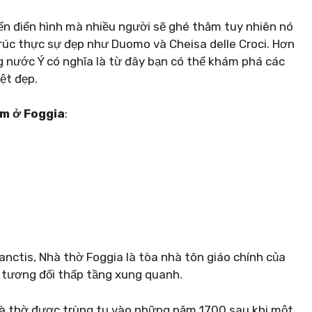
đến điển hình mà nhiều người sẽ ghé thăm tuy nhiên nó
​trúc thực sự đẹp như Duomo và Cheisa delle Croci. Hơn
ng nước Ý có nghĩa là từ đây bạn có thể khám phá các
ệt đẹp.
àm ở Foggia
:
anctis, Nhà thờ Foggia là tòa nhà tôn giáo chính của
 tương đối thấp tầng xung quanh.
à thờ được trùng tu vào những năm 1700 sau khi một