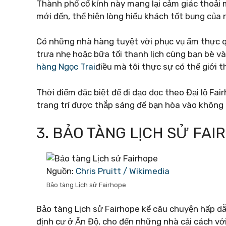
Thành phố cổ kính này mang lại cảm giác thoải
mới đến, thể hiện lòng hiếu khách tốt bụng của
Có những nhà hàng tuyệt vời phục vụ ẩm thực q
trưa nhẹ hoặc bữa tối thanh lịch cùng bạn bè v
hàng Ngọc Trai
điều mà tôi thực sự có thể giới th
Thời điểm đặc biệt để đi dạo dọc theo Đại lộ Fai
trang trí được thắp sáng để bạn hòa vào không 
3. BẢO TÀNG LỊCH SỬ FAI
Nguồn:
Chris Pruitt / Wikimedia
Bảo tàng Lịch sử Fairhope
Bảo tàng Lịch sử Fairhope kể câu chuyện hấp d
định cư ở Ấn Độ, cho đến những nhà cải cách v