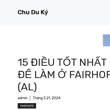
Chuyển
đến
Chu Du Ký
nội
dung
15 ĐIỀU TỐT NHẤT
ĐỂ LÀM Ở FAIRHO
(AL)
admin
Tháng 3 21, 2024
FAIRHOPE