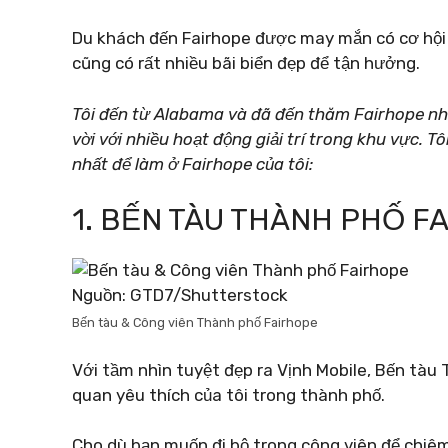
Du khách đến Fairhope được may mắn có cơ hội 
cũng có rất nhiều bãi biển đẹp để tận hưởng.
Tôi đến từ Alabama và đã đến thăm Fairhope nhi
vời với nhiều hoạt động giải trí trong khu vực. 
nhất để làm ở Fairhope của tôi:
1. BẾN TÀU THÀNH PHỐ F
Nguồn: GTD7/Shutterstock
Bến tàu & Công viên Thành phố Fairhope
Với tầm nhìn tuyệt đẹp ra Vịnh Mobile, Bến tà
quan yêu thích của tôi trong thành phố.
Cho dù bạn muốn đi bộ trong công viên để chi