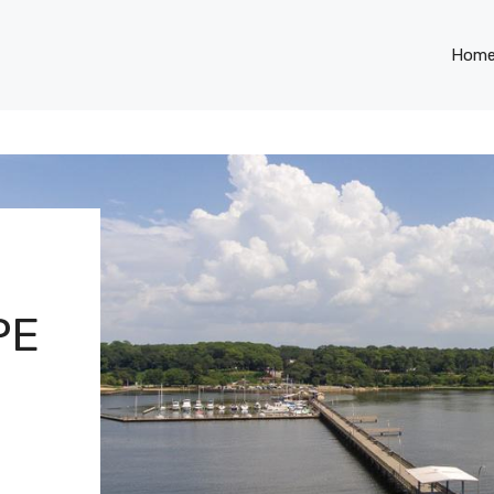
Hom
PE