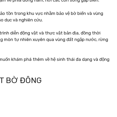
ặm về phía đông nam, nơi các con sông gặp biển.
bảo tồn trong khu vực nhằm bảo vệ bờ biển và vùng
áo dục và nghiên cứu.
ình diễn động vật và thực vật bản địa, đồng thời
ng mòn tự nhiên xuyên qua vùng đất ngập nước, rừng
 muốn khám phá thêm về hệ sinh thái đa dạng và động
ẬT BỜ ĐÔNG