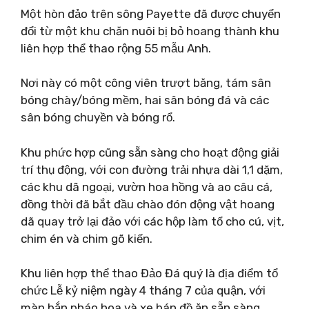
Một hòn đảo trên sông Payette đã được chuyển
đổi từ một khu chăn nuôi bị bỏ hoang thành khu
liên hợp thể thao rộng 55 mẫu Anh.
Nơi này có một công viên trượt băng, tám sân
bóng chày/bóng mềm, hai sân bóng đá và các
sân bóng chuyền và bóng rổ.
Khu phức hợp cũng sẵn sàng cho hoạt động giải
trí thụ động, với con đường trải nhựa dài 1,1 dặm,
các khu dã ngoại, vườn hoa hồng và ao câu cá,
đồng thời đã bắt đầu chào đón động vật hoang
dã quay trở lại đảo với các hộp làm tổ cho cú, vịt,
chim én và chim gõ kiến.
Khu liên hợp thể thao Đảo Đá quý là địa điểm tổ
chức Lễ kỷ niệm ngày 4 tháng 7 của quận, với
màn bắn pháo hoa và xe bán đồ ăn sẵn sàng.