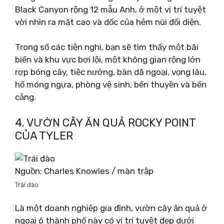
Black Canyon rộng 12 mẫu Anh, ở một vị trí tuyệt
vời nhìn ra mặt cao và dốc của hẻm núi đối diện.
Trong số các tiện nghi, bạn sẽ tìm thấy một bãi
biển và khu vực bơi lội, một không gian rộng lớn
rợp bóng cây, tiệc nướng, bàn dã ngoại, vọng lâu,
hố móng ngựa, phòng vệ sinh, bến thuyền và bến
cảng.
4. VƯỜN CÂY ĂN QUẢ ROCKY POINT
CỦA TYLER
Nguồn: Charles Knowles / màn trập
Trái đào
Là một doanh nghiệp gia đình, vườn cây ăn quả ở
ngoại ô thành phố này có vị trí tuyệt đẹp dưới