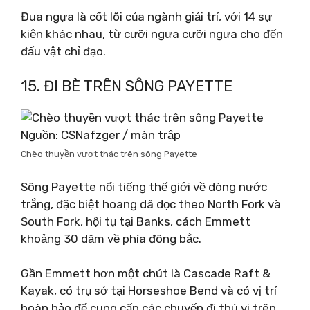
Đua ngựa là cốt lõi của ngành giải trí, với 14 sự
kiện khác nhau, từ cưỡi ngựa cưỡi ngựa cho đến
đấu vật chỉ đạo.
15. ĐI BÈ TRÊN SÔNG PAYETTE
Nguồn: CSNafzger / màn trập
Chèo thuyền vượt thác trên sông Payette
Sông Payette nổi tiếng thế giới về dòng nước
trắng, đặc biệt hoang dã dọc theo North Fork và
South Fork, hội tụ tại Banks, cách Emmett
khoảng 30 dặm về phía đông bắc.
Gần Emmett hơn một chút là Cascade Raft &
Kayak, có trụ sở tại Horseshoe Bend và có vị trí
hoàn hảo để cung cấp các chuyến đi thú vị trên