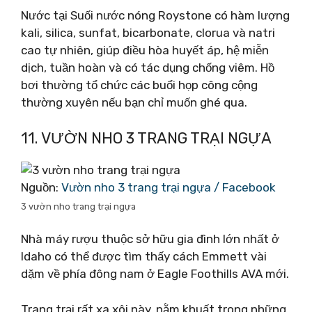
Nước tại Suối nước nóng Roystone có hàm lượng
kali, silica, sunfat, bicarbonate, clorua và natri
cao tự nhiên, giúp điều hòa huyết áp, hệ miễn
dịch, tuần hoàn và có tác dụng chống viêm. Hồ
bơi thường tổ chức các buổi họp công cộng
thường xuyên nếu bạn chỉ muốn ghé qua.
11. VƯỜN NHO 3 TRANG TRẠI NGỰA
Nguồn:
Vườn nho 3 trang trại ngựa / Facebook
3 vườn nho trang trại ngựa
Nhà máy rượu thuộc sở hữu gia đình lớn nhất ở
Idaho có thể được tìm thấy cách Emmett vài
dặm về phía đông nam ở Eagle Foothills AVA mới.
Trang trại rất xa xôi này, nằm khuất trong những