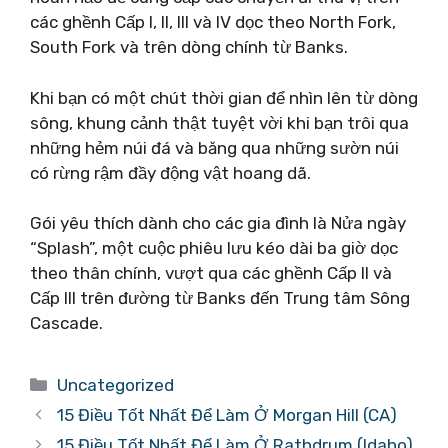
các ghềnh Cấp I, II, III và IV dọc theo North Fork,
South Fork và trên dòng chính từ Banks.
Khi bạn có một chút thời gian để nhìn lên từ dòng
sông, khung cảnh thật tuyệt vời khi bạn trôi qua
những hẻm núi đá và băng qua những sườn núi
có rừng rậm đầy động vật hoang dã.
Gói yêu thích dành cho các gia đình là Nửa ngày
“Splash”, một cuộc phiêu lưu kéo dài ba giờ dọc
theo thân chính, vượt qua các ghềnh Cấp II và
Cấp III trên đường từ Banks đến Trung tâm Sông
Cascade.
Danh
Uncategorized
mục
15 Điều Tốt Nhất Để Làm Ở Morgan Hill (CA)
15 Điều Tốt Nhất Để Làm Ở Rathdrum (Idaho)