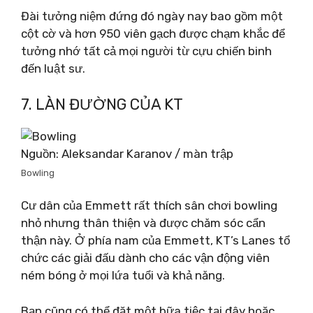
Đài tưởng niệm đứng đó ngày nay bao gồm một
cột cờ và hơn 950 viên gạch được chạm khắc để
tưởng nhớ tất cả mọi người từ cựu chiến binh
đến luật sư.
7. LÀN ĐƯỜNG CỦA KT
Nguồn: Aleksandar Karanov / màn trập
Bowling
Cư dân của Emmett rất thích sân chơi bowling
nhỏ nhưng thân thiện và được chăm sóc cẩn
thận này. Ở phía nam của Emmett, KT’s Lanes tổ
chức các giải đấu dành cho các vận động viên
ném bóng ở mọi lứa tuổi và khả năng.
Bạn cũng có thể đặt một bữa tiệc tại đây hoặc