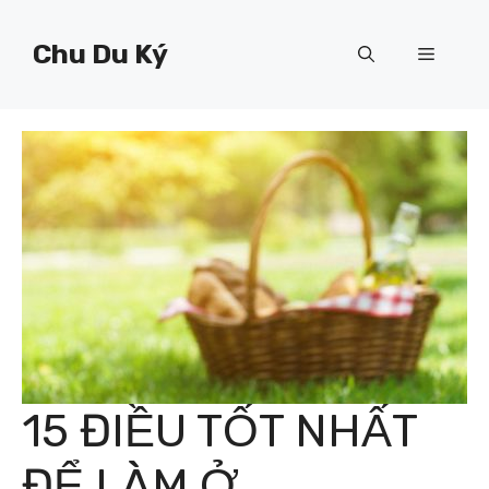
Chuyển
đến
Chu Du Ký
Menu
nội
dung
15 ĐIỀU TỐT NHẤT
ĐỂ LÀM Ở