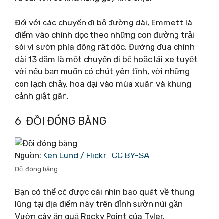
Đối với các chuyến đi bộ đường dài, Emmett là
điểm vào chính dọc theo những con đường trải
sỏi vì sườn phía đông rất dốc. Đường đua chính
dài 13 dặm là một chuyến đi bộ hoặc lái xe tuyệt
vời nếu bạn muốn có chút yên tĩnh, với những
con lạch chảy, hoa dại vào mùa xuân và khung
cảnh giật gân.
6. ĐỒI ĐÓNG BĂNG
Nguồn:
Ken Lund / Flickr
|
CC BY-SA
Đồi đóng băng
Bạn có thể có được cái nhìn bao quát về thung
lũng tại địa điểm này trên đỉnh sườn núi gần
Vườn cây ăn quả Rocky Point của Tyler.