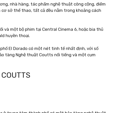
ương, nhà hàng, tác phẩm nghệ thuật công cộng, điểm
và cơ sở thể thao, tất cả đều nằm trong khoảng cách
ối và một bộ phim tại Central Cinema 6, hoặc bia thủ
ld huyền thoại.
hố El Dorado có một nét tinh tế nhất định, với số
ảo tàng Nghệ thuật Coutts nổi tiếng và một cụm
T COUTTS
r ở trung tâm thành phố có một bảo tàng nghệ thuật