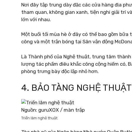
Nơi đây tập trung dày đặc các cửa hàng địa ph
tham quan, không gian xanh, tiện nghi giải trí 
lớn với nhau.
Một buổi tối mùa hè ở đây có thể bao gồm bữa t
công và một trận bóng tại Sân vận động McDona
Là Thành phố của Nghệ thuật, trung tâm thành p
lượng tác phẩm điêu khắc công cộng hiếm có, B
phòng trưng bày độc lập nhỏ hơn.
4. BẢO TÀNG NGHỆ THUẬ
Nguồn: guruXOX / màn trập
Triển lãm nghệ thuật
Tòa nhà cũ của Ngân hàng Nhà nước Quận Butle