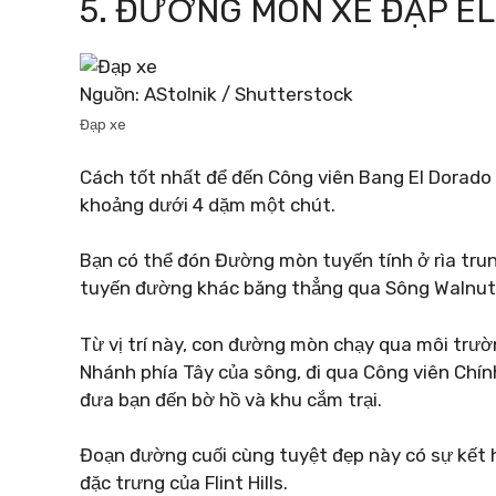
5. ĐƯỜNG MÒN XE ĐẠP E
Nguồn: AStolnik / Shutterstock
Đạp xe
Cách tốt nhất để đến Công viên Bang El Dorado l
khoảng dưới 4 dặm một chút.
Bạn có thể đón Đường mòn tuyến tính ở rìa tru
tuyến đường khác băng thẳng qua Sông Walnut t
Từ vị trí này, con đường mòn chạy qua môi trườ
Nhánh phía Tây của sông, đi qua Công viên Chín
đưa bạn đến bờ hồ và khu cắm trại.
Đoạn đường cuối cùng tuyệt đẹp này có sự kết 
đặc trưng của Flint Hills.