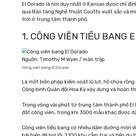
El Dorado là nơi duy nhất ở Kansas được chỉ đị
qua Bảo tàng Nghệ thuật Coutts xuất sắc và mộ
trời ở trung tâm thành phố.
1. CÔNG VIÊN TIỂU BANG 
Nguồn: Timothy M Wyer / màn trập
Công viên bang El Dorado
Là một biện pháp kiểm soát lũ lụt, hồ chứa rộn
Công binh Quân đội Hoa Kỳ xây dựng và hoàn t
Trong vòng vài phút từ trung tâm thành phố El
đất công viên, trong khi 3500 mẫu khác được d
Công viên tiểu bang có nhiều dặm đường mòn để đ
bãi biển để bơi lội, 1.100 khu cắm trại và bến 