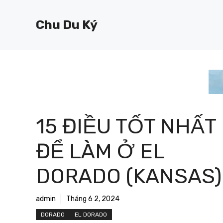
Chuyển
đến
Chu Du Ký
nội
dung
15 ĐIỀU TỐT NHẤT
ĐỂ LÀM Ở EL
DORADO (KANSAS)
admin
Tháng 6 2, 2024
DORADO
EL DORADO