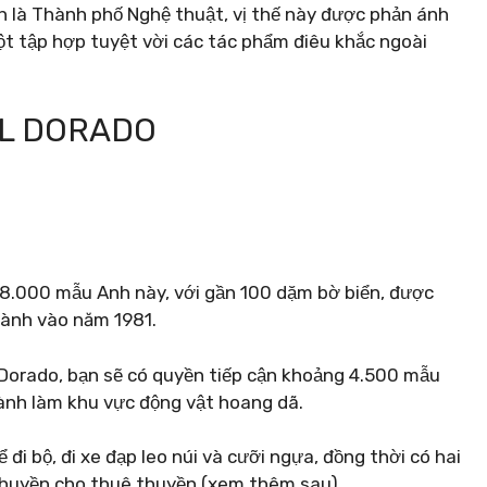
nh là Thành phố Nghệ thuật, vị thế này được phản ánh
t tập hợp tuyệt vời các tác phẩm điêu khắc ngoài
EL DORADO
g 8.000 mẫu Anh này, với gần 100 dặm bờ biển, được
hành vào năm 1981.
 Dorado, bạn sẽ có quyền tiếp cận khoảng 4.500 mẫu
ành làm khu vực động vật hoang dã.
i bộ, đi xe đạp leo núi và cưỡi ngựa, đồng thời có hai
du thuyền cho thuê thuyền (xem thêm sau).