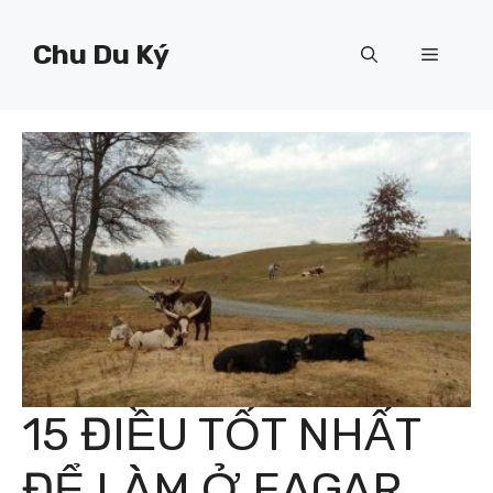
Chuyển
đến
Chu Du Ký
Menu
nội
dung
15 ĐIỀU TỐT NHẤT
ĐỂ LÀM Ở EAGAR