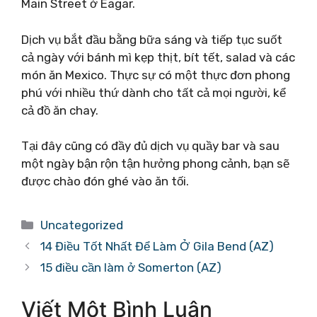
Main Street ở Eagar.
Dịch vụ bắt đầu bằng bữa sáng và tiếp tục suốt
cả ngày với bánh mì kẹp thịt, bít tết, salad và các
món ăn Mexico. Thực sự có một thực đơn phong
phú với nhiều thứ dành cho tất cả mọi người, kể
cả đồ ăn chay.
Tại đây cũng có đầy đủ dịch vụ quầy bar và sau
một ngày bận rộn tận hưởng phong cảnh, bạn sẽ
được chào đón ghé vào ăn tối.
Danh
Uncategorized
mục
14 Điều Tốt Nhất Để Làm Ở Gila Bend (AZ)
15 điều cần làm ở Somerton (AZ)
Viết Một Bình Luận