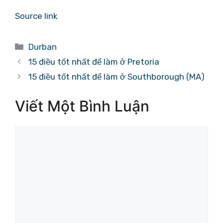
Source link
Danh
Durban
mục
15 điều tốt nhất để làm ở Pretoria
15 điều tốt nhất để làm ở Southborough (MA)
Viết Một Bình Luận
Bình
luận