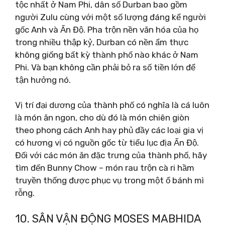
tộc nhất ở Nam Phi, dân số Durban bao gồm
người Zulu cùng với một số lượng đáng kể người
gốc Anh và Ấn Độ. Pha trộn nền văn hóa của họ
trong nhiều thập kỷ, Durban có nền ẩm thực
không giống bất kỳ thành phố nào khác ở Nam
Phi. Và bạn không cần phải bỏ ra số tiền lớn để
tận hưởng nó.
Vị trí đại dương của thành phố có nghĩa là cá luôn
là món ăn ngon, cho dù đó là món chiên giòn
theo phong cách Anh hay phủ đầy các loại gia vị
có hương vị có nguồn gốc từ tiểu lục địa Ấn Độ.
Đối với các món ăn đặc trưng của thành phố, hãy
tìm đến Bunny Chow – món rau trộn cà ri hầm
truyền thống được phục vụ trong một ổ bánh mì
rỗng.
10. SÂN VẬN ĐỘNG MOSES MABHIDA