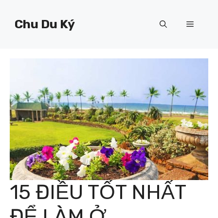
Chuyển
đến
Chu Du Ký
Menu
nội
dung
15 ĐIỀU TỐT NHẤT
ĐỂ LÀM Ở