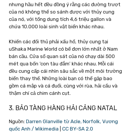
nhưng hầu hết đều đồng ý rằng các đường trượt
của nó không thể so sánh được với thủy cung
của nó, với tổng dung tích 4,6 triệu gallon và
chứa 10.000 loài sinh vật biển khác nhau.
Khiến các đối thủ phải xấu hổ, thủy cung tại
uShaka Marine World có bể đơn lớn nhất ở Nam
bán cầu. Cửa sổ quan sát của nó chạy dài 500
mét qua bốn ‘con tàu đắm’ khác nhau. Mỗi cái
đều cung cấp cái nhìn sâu sắc về một môi trường
biển thay thế. Những loài bạn có thể gặp bao
gồm cá mập và cá đuối, cùng với rùa, hải cẩu và
thậm chí cả chim cánh cụt.
3. BẢO TÀNG HÀNG HẢI CẢNG NATAL
Nguồn:
Darren Glanville từ Acle, Norfolk, Vương
quốc Anh / Wikimedia
|
CC BY-SA 2.0