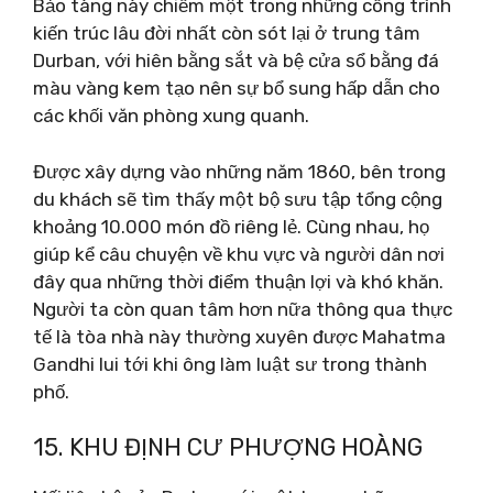
Bảo tàng này chiếm một trong những công trình
kiến ​​trúc lâu đời nhất còn sót lại ở trung tâm
Durban, với hiên bằng sắt và bệ cửa sổ bằng đá
màu vàng kem tạo nên sự bổ sung hấp dẫn cho
các khối văn phòng xung quanh.
Được xây dựng vào những năm 1860, bên trong
du khách sẽ tìm thấy một bộ sưu tập tổng cộng
khoảng 10.000 món đồ riêng lẻ. Cùng nhau, họ
giúp kể câu chuyện về khu vực và người dân nơi
đây qua những thời điểm thuận lợi và khó khăn.
Người ta còn quan tâm hơn nữa thông qua thực
tế là tòa nhà này thường xuyên được Mahatma
Gandhi lui tới khi ông làm luật sư trong thành
phố.
15. KHU ĐỊNH CƯ PHƯỢNG HOÀNG