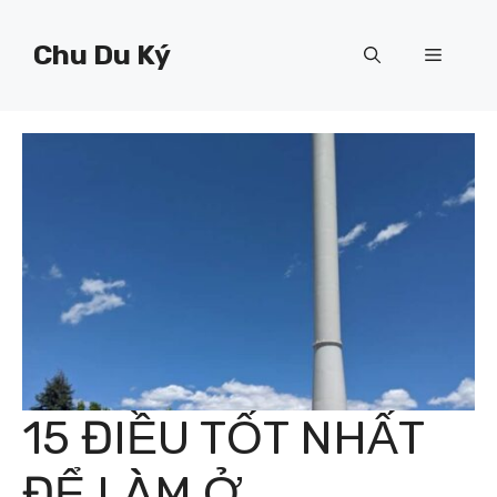
Chuyển
đến
Chu Du Ký
Menu
nội
dung
15 ĐIỀU TỐT NHẤT
ĐỂ LÀM Ở