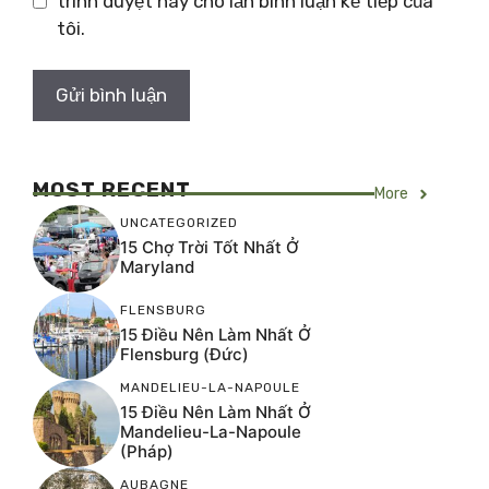
trình duyệt này cho lần bình luận kế tiếp của
tôi.
MOST RECENT
More
UNCATEGORIZED
15 Chợ Trời Tốt Nhất Ở
Maryland
FLENSBURG
15 Điều Nên Làm Nhất Ở
Flensburg (Đức)
MANDELIEU-LA-NAPOULE
15 Điều Nên Làm Nhất Ở
Mandelieu-La-Napoule
(Pháp)
AUBAGNE