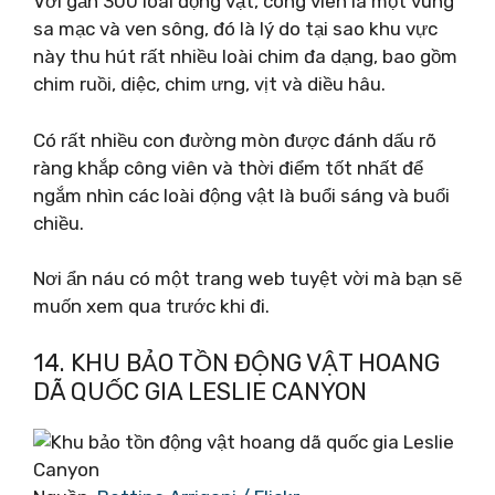
Với gần 300 loài động vật, công viên là một vùng
sa mạc và ven sông, đó là lý do tại sao khu vực
này thu hút rất nhiều loài chim đa dạng, bao gồm
chim ruồi, diệc, chim ưng, vịt và diều hâu.
Có rất nhiều con đường mòn được đánh dấu rõ
ràng khắp công viên và thời điểm tốt nhất để
ngắm nhìn các loài động vật là buổi sáng và buổi
chiều.
Nơi ẩn náu có một trang web tuyệt vời mà bạn sẽ
muốn xem qua trước khi đi.
14. KHU BẢO TỒN ĐỘNG VẬT HOANG
DÃ QUỐC GIA LESLIE CANYON