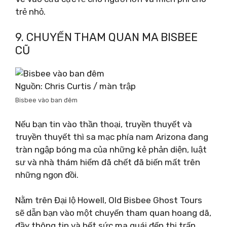
trẻ nhỏ.
9. CHUYẾN THAM QUAN MA BISBEE
CŨ
Nguồn: Chris Curtis / màn trập
Bisbee vào ban đêm
Nếu bạn tin vào thần thoại, truyền thuyết và
truyền thuyết thì sa mạc phía nam Arizona đang
tràn ngập bóng ma của những kẻ phản diện, luật
sư và nhà thám hiểm đã chết đã biến mất trên
những ngọn đồi.
Nằm trên Đại lộ Howell, Old Bisbee Ghost Tours
sẽ dẫn bạn vào một chuyến tham quan hoang dã,
đầy thông tin và hết sức ma quái đến thị trấn