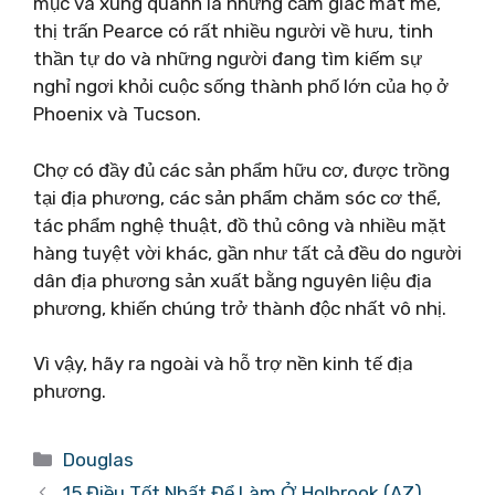
mục và xung quanh là những cảm giác mát mẻ,
thị trấn Pearce có rất nhiều người về hưu, tinh
thần tự do và những người đang tìm kiếm sự
nghỉ ngơi khỏi cuộc sống thành phố lớn của họ ở
Phoenix và Tucson.
Chợ có đầy đủ các sản phẩm hữu cơ, được trồng
tại địa phương, các sản phẩm chăm sóc cơ thể,
tác phẩm nghệ thuật, đồ thủ công và nhiều mặt
hàng tuyệt vời khác, gần như tất cả đều do người
dân địa phương sản xuất bằng nguyên liệu địa
phương, khiến chúng trở thành độc nhất vô nhị.
Vì vậy, hãy ra ngoài và hỗ trợ nền kinh tế địa
phương.
Danh
Douglas
mục
15 Điều Tốt Nhất Để Làm Ở Holbrook (AZ)