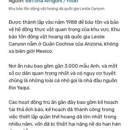
Nguồn:
Bettina Arrigoni / Flickr
Khu bảo tồn động vật hoang dã quốc gia Leslie Canyon
Được thành lập vào năm 1988 để bảo tồn và bảo
vệ hệ động thực vật quan trọng của khu vực, Khu
bảo tồn động vật hoang dã quốc gia Leslie
Canyon nằm ở Quận Cochise của Arizona, không
xa biên giới Mexico.
Nơi ẩn náu bao gồm gần 3.000 mẫu Anh, và một
số cư dân quan trọng nhất và có nguy cơ tuyệt
chủng là những loài cá nhỏ gọi là nhà đầu nguồn
Rio Yaqui.
Các hoạt động trú ẩn gần đây bao gồm kế hoạch
tái thả ếch báo, kế hoạch đã thành công trong
việc thiết lập quần thể hoang dã lớn nhất trong
nhiều năm, vốn đã bị thiệt hại nặng nề do hạn hán