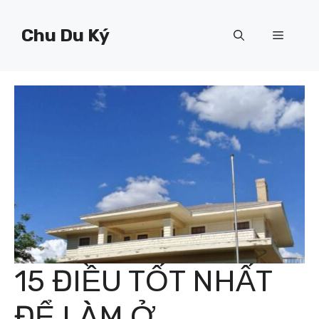
Chuyển
đến
Chu Du Ký
Menu
nội
dung
15 ĐIỀU TỐT NHẤT
ĐỂ LÀM Ở