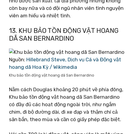
nhỏ được sản xuất tại địa phương nhưng không
còn bay nữa và có đội ngũ nhân viên tình nguyện
viên am hiểu và nhiệt tình.
13. KHU BẢO TỒN ĐỘNG VẬT HOANG
DÃ SAN BERNARDINO
Nguồn:
Hillebrand Steve, Dịch vụ Cá và Động vật
hoang dã Hoa Kỳ / Wikimedia
Khu bảo tồn động vật hoang dã San Bernardino
Nằm cách Douglas khoảng 20 phút về phía đông,
Khu bảo tồn động vật hoang dã San Bernardino
có đầy đủ các hoạt động ngoài trời, như ngắm
chim, đi bộ đường dài, đi xe đạp và thậm chí cả
săn bắn, theo mùa và cần có giấy phép đặc biệt.