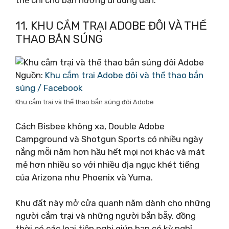
11. KHU CẮM TRẠI ADOBE ĐÔI VÀ THỂ
THAO BẮN SÚNG
Nguồn:
Khu cắm trại Adobe đôi và thể thao bắn
súng / Facebook
Khu cắm trại và thể thao bắn súng đôi Adobe
Cách Bisbee không xa, Double Adobe
Campground và Shotgun Sports có nhiều ngày
nắng mỗi năm hơn hầu hết mọi nơi khác và mát
mẻ hơn nhiều so với nhiều địa ngục khét tiếng
của Arizona như Phoenix và Yuma.
Khu đất này mở cửa quanh năm dành cho những
người cắm trại và những người bắn bẫy, đồng
thời có các loại tiện nghi giúp bạn có kỳ nghỉ