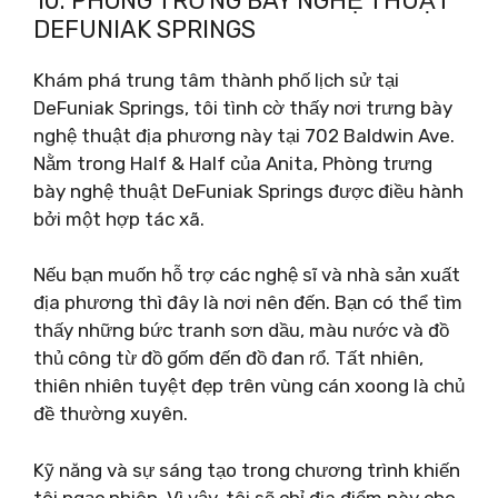
10. PHÒNG TRƯNG BÀY NGHỆ THUẬT
DEFUNIAK SPRINGS
Khám phá trung tâm thành phố lịch sử tại
DeFuniak Springs, tôi tình cờ thấy nơi trưng bày
nghệ thuật địa phương này tại 702 Baldwin Ave.
Nằm trong Half & Half của Anita, Phòng trưng
bày nghệ thuật DeFuniak Springs được điều hành
bởi một hợp tác xã.
Nếu bạn muốn hỗ trợ các nghệ sĩ và nhà sản xuất
địa phương thì đây là nơi nên đến. Bạn có thể tìm
thấy những bức tranh sơn dầu, màu nước và đồ
thủ công từ đồ gốm đến đồ đan rổ. Tất nhiên,
thiên nhiên tuyệt đẹp trên vùng cán xoong là chủ
đề thường xuyên.
Kỹ năng và sự sáng tạo trong chương trình khiến
tôi ngạc nhiên. Vì vậy, tôi sẽ chỉ địa điểm này cho