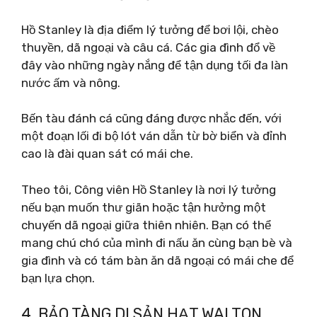
Hồ Stanley là địa điểm lý tưởng để bơi lội, chèo
thuyền, dã ngoại và câu cá. Các gia đình đổ về
đây vào những ngày nắng để tận dụng tối đa làn
nước ấm và nông.
Bến tàu đánh cá cũng đáng được nhắc đến, với
một đoạn lối đi bộ lót ván dẫn từ bờ biển và đỉnh
cao là đài quan sát có mái che.
Theo tôi, Công viên Hồ Stanley là nơi lý tưởng
nếu bạn muốn thư giãn hoặc tận hưởng một
chuyến dã ngoại giữa thiên nhiên. Bạn có thể
mang chú chó của mình đi nấu ăn cùng bạn bè và
gia đình và có tám bàn ăn dã ngoại có mái che để
bạn lựa chọn.
4. BẢO TÀNG DI SẢN HẠT WALTON