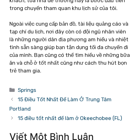
khách, tòa nhà dễ thương này là bước đầu tiên
trong chuyến tham quan khu lịch sử của tôi.
Ngoài việc cung cấp bản đồ, tài liệu quảng cáo và
tạp chí du lịch, nơi đây còn có đội ngũ nhân viên
là những người dân địa phương am hiểu và nhiệt
tình sẵn sàng giúp bạn tận dụng tối đa chuyến đi
của mình. Bạn cũng có thể tìm hiểu về những bữa
ăn và chỗ ở tốt nhất cũng như cách thu hút bọn
trẻ tham gia.
Danh
Springs
mục
15 Điều Tốt Nhất Để Làm Ở Trung Tâm
Portland
15 điều tốt nhất để làm ở Okeechobee (FL)
Viết Một Bình Luận