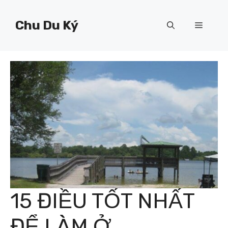
Chuyển
đến
Chu Du Ký
Menu
nội
dung
15 ĐIỀU TỐT NHẤT
ĐỂ LÀM Ở