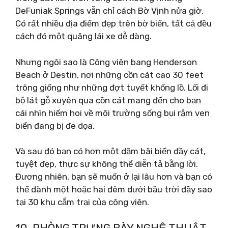
DeFuniak Springs vẫn chỉ cách Bờ Vịnh nửa giờ.
Có rất nhiều địa điểm đẹp trên bờ biển, tất cả đều
cách đó một quãng lái xe dễ dàng.
Nhưng ngôi sao là Công viên bang Henderson
Beach ở Destin, nơi những cồn cát cao 30 feet
trông giống như những đợt tuyết khổng lồ. Lối đi
bộ lát gỗ xuyên qua cồn cát mang đến cho bạn
cái nhìn hiếm hoi về môi trường sống bụi rậm ven
biển đang bị đe dọa.
Và sau đó bạn có hơn một dặm bãi biển đầy cát,
tuyệt đẹp, thực sự không thể diễn tả bằng lời.
Đương nhiên, bạn sẽ muốn ở lại lâu hơn và bạn có
thể dành một hoặc hai đêm dưới bầu trời đầy sao
tại 30 khu cắm trại của công viên.