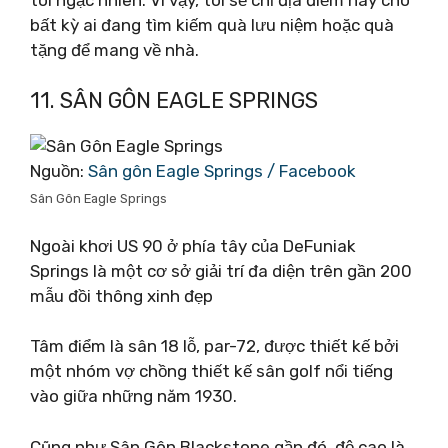
bất kỳ ai đang tìm kiếm quà lưu niệm hoặc quà
tặng để mang về nhà.
11. SÂN GÔN EAGLE SPRINGS
Nguồn:
Sân gôn Eagle Springs / Facebook
Sân Gôn Eagle Springs
Ngoài khơi US 90 ở phía tây của DeFuniak
Springs là một cơ sở giải trí đa diện trên gần 200
mẫu đồi thông xinh đẹp
Tâm điểm là sân 18 lỗ, par-72, được thiết kế bởi
một nhóm vợ chồng thiết kế sân golf nổi tiếng
vào giữa những năm 1930.
Cũng như Sân Gôn Blackstone gần đó, độ cao là