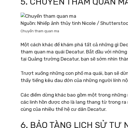
5. CHUYẾN THAM QUAN M
Nguồn: Nhiếp ảnh thủy tinh Nicole / Shuttersto
Chuyến tham quan ma
Một cách khác để khám phá tất cả những gì Deca
tham quan ma quái Decatur. Bắt đầu với những 
tại Quảng trường Decatur, bạn sẽ sớm nhìn thà
Trượt xuống những con phố ma quái, bạn sẽ dừn
thấy tiếng kêu đau đớn của những người lính nội
Các điểm dừng khác bao gồm một trong những ng
các linh hồn được cho là lang thang từ trong ra 
cùng của nhiều thế hệ cư dân Decatur.
6. BẢO TÀNG LỊCH SỬ TỰ