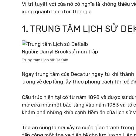
Vị trí tuyệt vời của nó có nghĩa là không thiếu v
xung quanh Decatur, Georgia
1. TRUNG TÂM LỊCH SỬ DE
Nguồn: Darryl Brooks / màn trập
Trung tâm Lịch sử DeKalb
Ngay trung tâm của Decatur ngay từ khi thành 
trong vẻ đẹp lộng lẫy theo phong cách tân cổ đ
Cấu trúc hiện tại có từ năm 1898 và được sử dụn
mở cửa như một bảo tàng vào năm 1983 và tổ c
khám phá những khía cạnh tiềm ẩn của lịch sử v
Tòa án cũng là nơi xảy ra cuộc giao tranh trong
tấn công một toa xe tiếp tế cho lực lượng Liên 