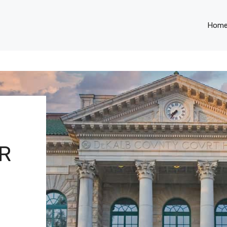
Hom
R