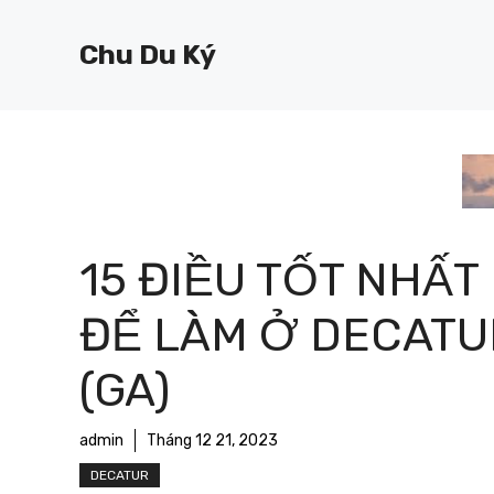
Chuyển
đến
Chu Du Ký
nội
dung
15 ĐIỀU TỐT NHẤT
ĐỂ LÀM Ở DECATU
(GA)
admin
Tháng 12 21, 2023
DECATUR