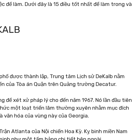
iệc để làm. Dưới đây là 15 điều tốt nhất để làm trong và
KALB
phố được thành lập, Trung tâm Lịch sử DeKalb nằm
iển của Tòa án Quận trên Quảng trường Decatur.
g để xét xử pháp lý cho đến năm 1967. Nó lần đầu tiên
hức một loạt triển lãm thường xuyên nhằm mục đích
à văn hóa của vùng này của Georgia.
 Trận Atlanta của Nội chiến Hoa Kỳ. Kỵ binh miền Nam
minh như một tấm bảng chi tiết bên ngoài.