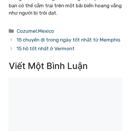
bạn có thể cắm trại trên một bãi biển hoang vắng
như người bị trôi dạt.
Danh
Cozumel
,
Mexico
mục
15 chuyến đi trong ngày tốt nhất từ ​​Memphis
15 hồ tốt nhất ở Vermont
Viết Một Bình Luận
Bình
luận