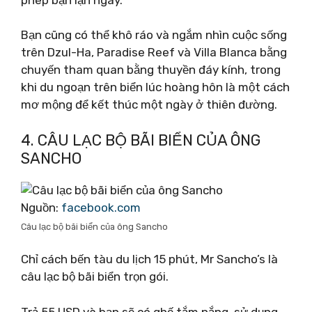
Bạn cũng có thể khô ráo và ngắm nhìn cuộc sống
trên Dzul-Ha, Paradise Reef và Villa Blanca bằng
chuyến tham quan bằng thuyền đáy kính, trong
khi du ngoạn trên biển lúc hoàng hôn là một cách
mơ mộng để kết thúc một ngày ở thiên đường.
4. CÂU LẠC BỘ BÃI BIỂN CỦA ÔNG
SANCHO
Nguồn:
facebook.com
Câu lạc bộ bãi biển của ông Sancho
Chỉ cách bến tàu du lịch 15 phút, Mr Sancho’s là
câu lạc bộ bãi biển trọn gói.
Trả 55 USD và bạn sẽ có ghế tắm nắng, sử dụng