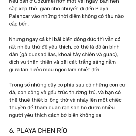
Nếu bạn ở Cozumel hơn một vài ngày, bạn nên
sắp xếp thời gian cho chuyến đi đến Playa
Palancar vào những thời điểm không có tàu nào
cập bến.
Nhưng ngay cả khi bãi biển đông đúc thì vẫn có
rất nhiều thứ để yêu thích, có thể là đồ ăn bình
dân (gà quesadillas, khoai tây chiên và guac),
dịch vụ thân thiện và bãi cát trắng sáng nằm
giữa làn nước màu ngọc lam nhiệt đới.
Trong số những cây cọ phía sau có những con cự
đà, con công và gấu trúc thường trú, và bạn có
thể thuê thiết bị ống thở và nhảy lên một chiếc
thuyền để tham quan rạn san hô được nhiều
người yêu thích cách bờ biển không xa.
6. PLAYA CHEN RÍO