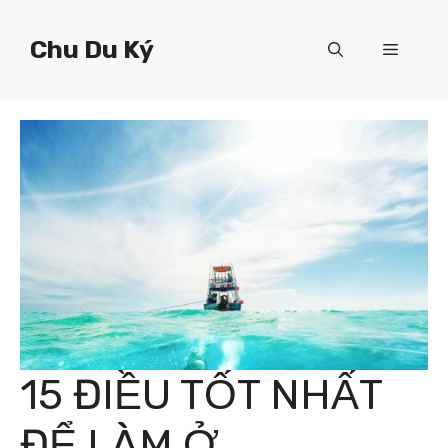
Chuyển
đến
Chu Du Ký
Menu
nội
dung
15 ĐIỀU TỐT NHẤT
ĐỂ LÀM Ở