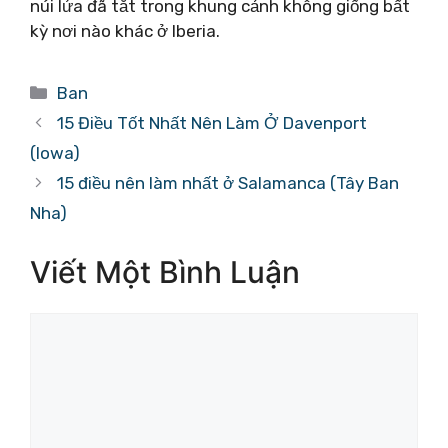
núi lửa đã tắt trong khung cảnh không giống bất
kỳ nơi nào khác ở Iberia.
Danh
Ban
mục
15 Điều Tốt Nhất Nên Làm Ở Davenport
(Iowa)
15 điều nên làm nhất ở Salamanca (Tây Ban
Nha)
Viết Một Bình Luận
Bình
luận