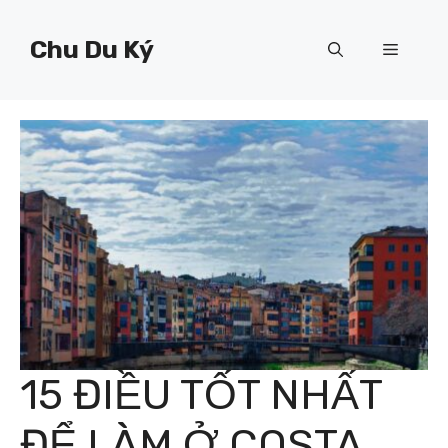
Chuyển
đến
Chu Du Ký
Menu
nội
dung
15 ĐIỀU TỐT NHẤT
ĐỂ LÀM Ở COSTA