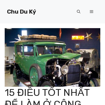
Chuyển
đến
Chu Du Ký
Menu
nội
dung
15 ĐIỀU TỐT NHẤT
ĐỂ LÀM Ở CÔNG