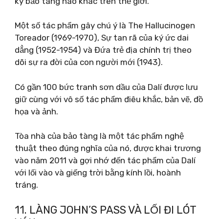
kỳ bảo tàng nào khác trên thế giới.
Một số tác phẩm gây chú ý là The Hallucinogen
Toreador (1969-1970), Sự tan rã của ký ức dai
dẳng (1952-1954) và Đứa trẻ địa chính trị theo
dõi sự ra đời của con người mới (1943).
Có gần 100 bức tranh sơn dầu của Dalí được lưu
giữ cùng với vô số tác phẩm điêu khắc, bản vẽ, đồ
họa và ảnh.
Tòa nhà của bảo tàng là một tác phẩm nghệ
thuật theo đúng nghĩa của nó, được khai trương
vào năm 2011 và gợi nhớ đến tác phẩm của Dalí
với lối vào và giếng trời bằng kính lồi, hoành
tráng.
11. LÀNG JOHN’S PASS VÀ LỐI ĐI LÓT