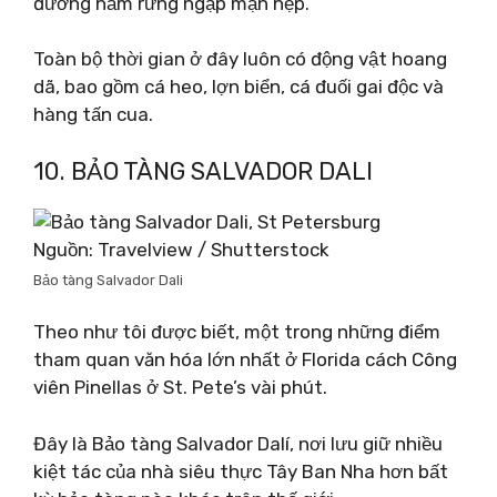
đường hầm rừng ngập mặn hẹp.
Toàn bộ thời gian ở đây luôn có động vật hoang
dã, bao gồm cá heo, lợn biển, cá đuối gai độc và
hàng tấn cua.
10. BẢO TÀNG SALVADOR DALI
Nguồn: Travelview / Shutterstock
Bảo tàng Salvador Dali
Theo như tôi được biết, một trong những điểm
tham quan văn hóa lớn nhất ở Florida cách Công
viên Pinellas ở St. Pete’s vài phút.
Đây là Bảo tàng Salvador Dalí, nơi lưu giữ nhiều
kiệt tác của nhà siêu thực Tây Ban Nha hơn bất