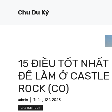
Chuyển
đến
Chu Du Ký
nội
dung
15 ĐIỀU TỐT NHẤT
ĐỂ LÀM Ở CASTLE
ROCK (CO)
admin
Tháng 12 1, 2023
CASTLE ROCK