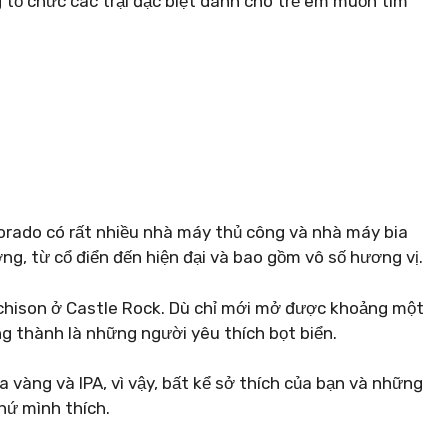
 tổ chức các trại đặc biệt dành cho trẻ em muốn tìm
orado có rất nhiều nhà máy thủ công và nhà máy bia
ởng, từ cổ điển đến hiện đại và bao gồm vô số hương vị.
chison ở Castle Rock. Dù chỉ mới mở được khoảng một
 thành là những người yêu thích bọt biển.
a vàng và IPA, vì vậy, bất kể sở thích của bạn và những
hứ mình thích.