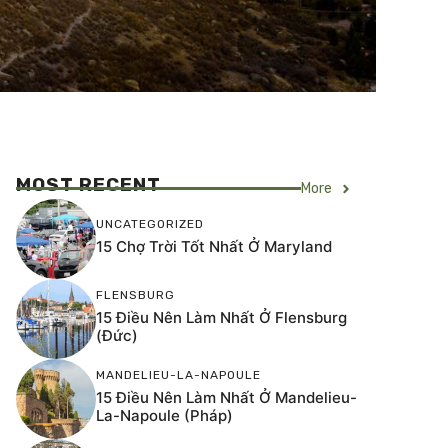
MOST RECENT
More
UNCATEGORIZED
15 Chợ Trời Tốt Nhất Ở Maryland
FLENSBURG
15 Điều Nên Làm Nhất Ở Flensburg
(Đức)
MANDELIEU-LA-NAPOULE
15 Điều Nên Làm Nhất Ở Mandelieu-
La-Napoule (Pháp)