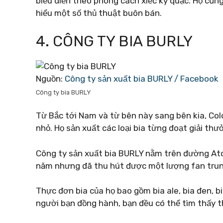
biểu diễn theo phong cách xiếc kỳ quặc. Họ cũng
hiểu một số thủ thuật buôn bán.
4. CÔNG TY BIA BURLY
Nguồn:
Công ty sản xuất bia BURLY / Facebook
Công ty bia BURLY
Từ Bắc tới Nam và từ bên này sang bên kia, Col
nhỏ. Họ sản xuất các loại bia từng đoạt giải thư
Công ty sản xuất bia BURLY nằm trên đường At
năm nhưng đã thu hút được một lượng fan trung
Thực đơn bia của họ bao gồm bia ale, bia đen, bi
người bạn đồng hành, bạn đều có thể tìm thấy t