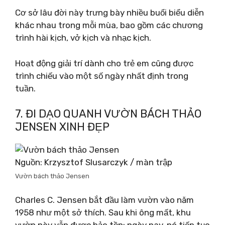
Cơ sở lâu đời này trưng bày nhiều buổi biểu diễn
khác nhau trong mỗi mùa, bao gồm các chương
trình hài kịch, vở kịch và nhạc kịch.
Hoạt động giải trí dành cho trẻ em cũng được
trình chiếu vào một số ngày nhất định trong
tuần.
7. ĐI DẠO QUANH VƯỜN BÁCH THẢO
JENSEN XINH ĐẸP
Nguồn: Krzysztof Slusarczyk / màn trập
Vườn bách thảo Jensen
Charles C. Jensen bắt đầu làm vườn vào năm
1958 như một sở thích. Sau khi ông mất, khu
vườn này vẫn được bảo tồn; ngày nay, nó tiếp tục