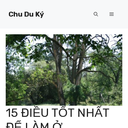
Chuyển
đến
Chu Du Ký
Menu
nội
dung
15 ĐIỀU TỐT NHẤT
ĐỂ LÀM Ở