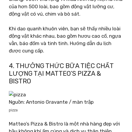
của hơn 500 loài, bao gồm động vật lưỡng cư,
động vật có vú, chim và bò sát.
Khi dạo quanh khuôn viên, bạn sẽ thấy nhiều loài
động vật khác nhau, bao gồm hươu cao cổ, ngựa
vằn, báo đốm và tinh tinh. Hướng dẫn du lịch
được cung cấp.
4. THƯỞNG THỨC BỮA TIỆC CHẤT
LƯỢNG TẠI MATTEO’S PIZZA &
BISTRO
Nguồn: Antonio Gravante / màn trập
pizza
Matteo’s Pizza & Bistro là một nhà hàng đẹp với
bầu không khí ấm cúng và dịch vụ thân thiện.