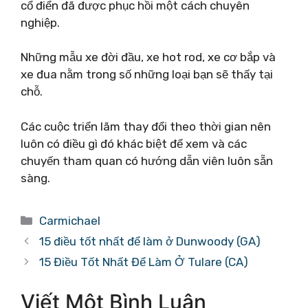
cổ điển đã được phục hồi một cách chuyên
nghiệp.
Những mẫu xe đời đầu, xe hot rod, xe cơ bắp và
xe đua nằm trong số những loại bạn sẽ thấy tại
chỗ.
Các cuộc triển lãm thay đổi theo thời gian nên
luôn có điều gì đó khác biệt để xem và các
chuyến tham quan có hướng dẫn viên luôn sẵn
sàng.
Danh
Carmichael
mục
15 điều tốt nhất để làm ở Dunwoody (GA)
15 Điều Tốt Nhất Để Làm Ở Tulare (CA)
Viết Một Bình Luận