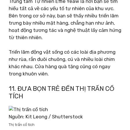
Trung tâm Tự nhiên Effie Yeaw là nơi bạn sẽ tìm
hiểu tất cả về các yếu tố tự nhiên của khu vực.
Bên trong cơ sở này, bạn sẽ thấy nhiều triển lãm
trưng bày nhiều mặt hàng, chẳng hạn như ảnh,
hoạt động tương tác và nghệ thuật lấy cảm hứng
từ thiên nhiên.
Triển lãm động vật sống có các loài địa phương
như rùa, rắn đuôi chuông, cú và nhiều loài chim
khác nhau. Cửa hàng quà tặng cũng có ngay
trong khuôn viên.
11. ĐƯA BỌN TRẺ ĐẾN THỊ TRẤN CỔ
TÍCH
Nguồn: Kit Leong / Shutterstock
Thị trấn cổ tích